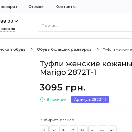
 возврат
Отзывы
Контакты
 88 00
 звонок
нская обувь
Обувь больших размеров
Туфли женские
Туфли женские кожан
Marigo 2872Т-1
3095 грн.
В наличии
Артикул: 2872Т-1
Выбирите размер
36
37
38
39
40
41
42
43