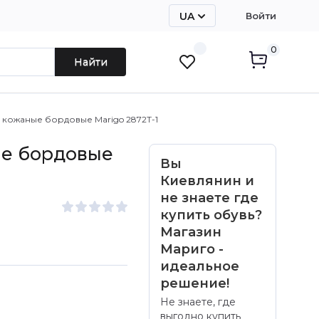
UA
Войти
RU
0
Найти
 кожаные бордовые Marigo 2872Т-1
ые бордовые
Вы
Киевлянин и
не знаете где
купить обувь?
Магазин
Мариго -
идеальное
решение!
Не знаете, где
выгодно купить