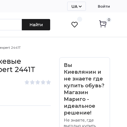
UA
Войти
RU
0
Найти
xpert 2441Т
жевые
Вы
ert 2441Т
Киевлянин и
не знаете где
купить обувь?
Магазин
Мариго -
идеальное
решение!
Не знаете, где
выгодно купить