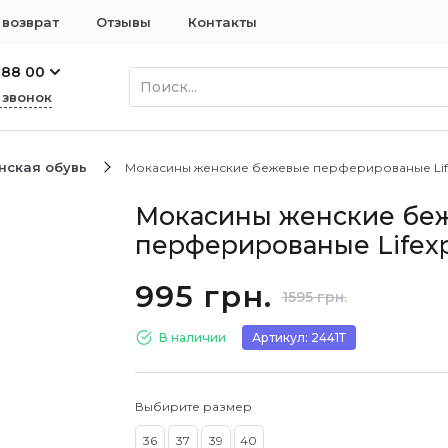
 возврат
Отзывы
Контакты
 88 00
 звонок
нская обувь
Мокасины женские бежевые перферированые Life
Мокасины женские бе
перферированые Lifexp
995 грн.
1595 грн.
В наличии
Артикул: 2441Т
Выбирите размер
36
37
39
40