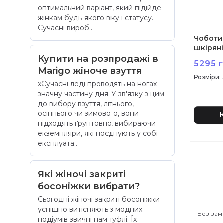
оптимальний варіант, який підійде
жінкам будь-якого віку і статусу.
Сучасні вироб..
Чоботи 
шкіряні
А
Купити на розпродажі в
5295 г
Marigo жіноче взуття
:
xСучасні леді проводять на ногах
значну частину дня. У зв'язку з цим
до вибору взуття, літнього,
осіннього чи зимового, вони
підходять ґрунтовно, вибираючи
екземпляри, ​​які поєднують у собі
експлуата..
Які жіночі закриті
босоніжки вибрати?
Сьогодні жіночі закриті босоніжки
успішно витісняють з модних
Без зам
подіумів звичні нам туфлі. Їх