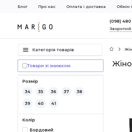
Блог
Про нас
Оплата і доставка
Обмін 
(098) 480
Зворотній
Жін
Категорія товарів
Жіно
Товари зі знижкою
Розмір
34
35
36
37
38
39
40
41
Колір
Бордовий