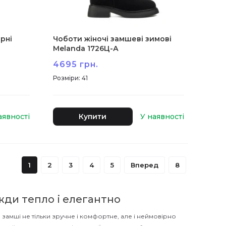
рні
Чоботи жіночі замшеві зимові
Melanda 1726Ц-А
4695 грн.
:
41
Купити
1
2
3
4
5
Вперед
8
жди тепло і елегантно
 замші не тільки зручне і комфортне, але і неймовірно