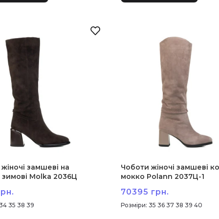
жіночі замшеві на
Чоботи жіночі замшеві к
 зимові Molka 2036Ц
мокко Polann 2037Ц-1
рн.
70395 грн.
34 35 38 39
:
35 36 37 38 39 40