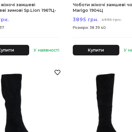
 жіночі замшеві
Чоботи жіночі замшеві чо
ві зимові Sp.Lion 1967Ц-
Marigo 1904Ц
грн.
3895 грн.
4995 грн.
37
:
38 39 40
Купити
Купити