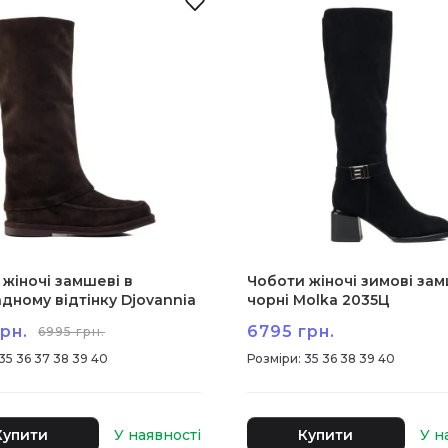
жіночі замшеві в
Чоботи жіночі зимові за
дному відтінку Djovannia
чорні Molka 2035Ц
1
рн.
6795 грн.
6995 грн.
35 36 37 38 39 40
:
35 36 38 39 40
Купити
Купити