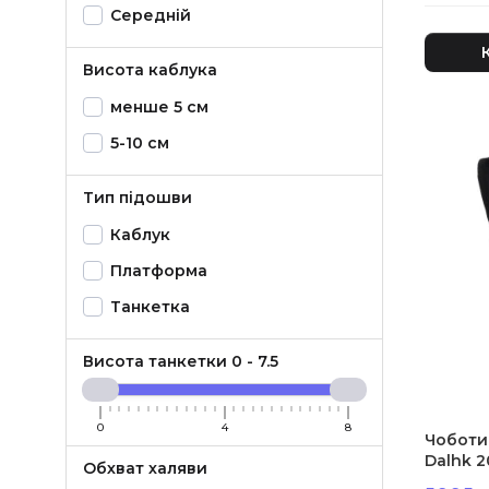
Середній
Висота каблука
менше 5 см
5-10 см
Тип підошви
Каблук
Платформа
Танкетка
Висота танкетки
0
-
7.5
0
4
8
Чоботи 
Dalhk 
Обхват халяви