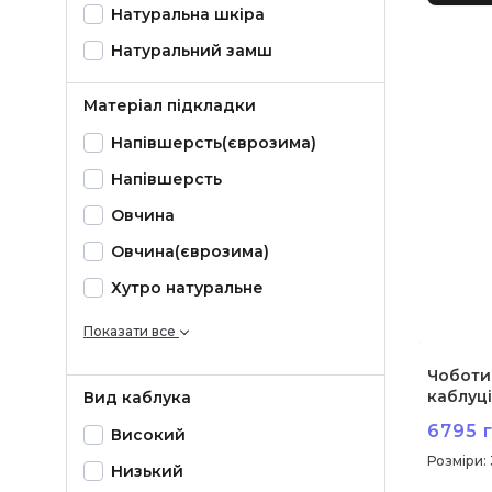
Натуральна шкіра
Натуральний замш
Матеріал підкладки
Напiвшерсть(єврозима)
Напівшерсть
Овчина
Овчина(єврозима)
Хутро натуральне
Показати все
Чоботи 
каблуці
Вид каблука
6795 г
Високий
:
Низький