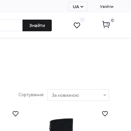
UA
Увійти
RU
0
Знайти
Сортування:
За новизною