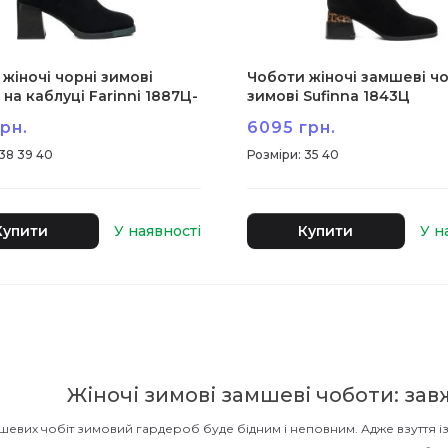
жіночі чорні зимові
Чоботи жіночі замшеві чо
 на каблуці Farinni 1887Ц-
зимові Sufinna 1843Ц
рн.
6095 грн.
38 39 40
:
35 40
Купити
Купити
Жіночі зимові замшеві чоботи: зав
шевих чобіт зимовий гардероб буде бідним і неповним. Адже взуття із