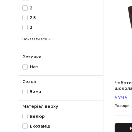
2
2,5
3
Показати все
Резинка
Нет
Сезон
Чоботи 
шокола
Зима
2026Ц-
5795 г
:
Матеріал верху
Велюр
Екозамш