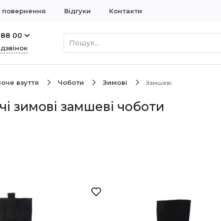
і повернення
Відгуки
Контакти
 88 00
 дзвінок
оче взуття
Чоботи
Зимові
Замшеві
чі зимові замшеві чоботи