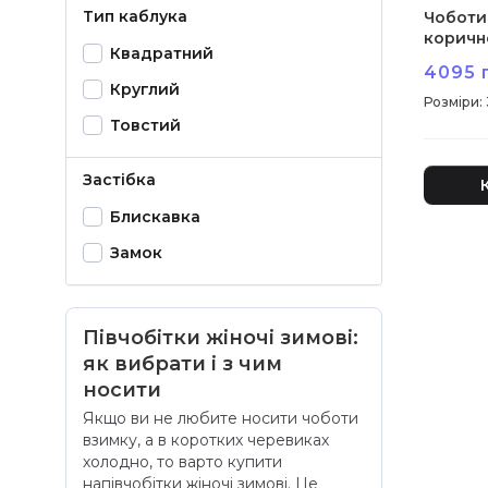
Тип каблука
Чоботи
коричне
Квадратний
А
4095 
Круглий
:
Товстий
Застібка
Блискавка
Замок
Півчобітки жіночі зимові:
як вибрати і з чим
носити
Якщо ви не любите носити чоботи
взимку, а в коротких черевиках
холодно, то варто купити
напівчобітки жіночі зимові. Це