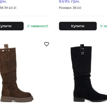
рн.
6595 грн.
38 39 40 41
:
38 40
Купити
Купити