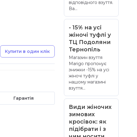
відповідного взуття.
Ва...
- 15% на усі
жіночі туфлі у
ТЦ Подоляни
Тернопіль
Купити в один клік
Магазин взуття
Marigo пропонує
знижки -15% на усі
жіночі туфлі у
нашому магазині
взуття...
Гарантія
Види жіночих
зимових
кросівок: як
підібрати і з
чим носити