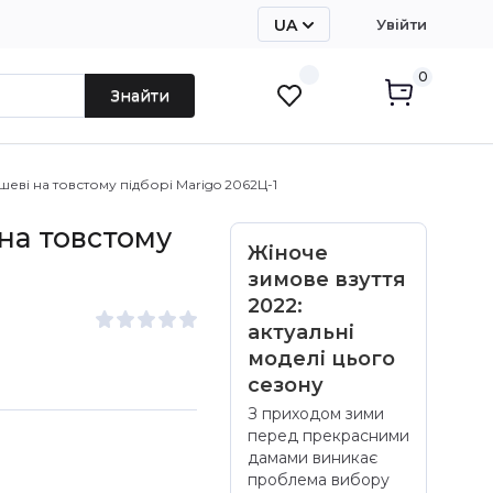
UA
Увійти
RU
0
Знайти
шеві на товстому підборі Marigo 2062Ц-1
на товстому
Жіноче
зимове взуття
2022:
актуальні
моделі цього
сезону
З приходом зими
перед прекрасними
дамами виникає
проблема вибору