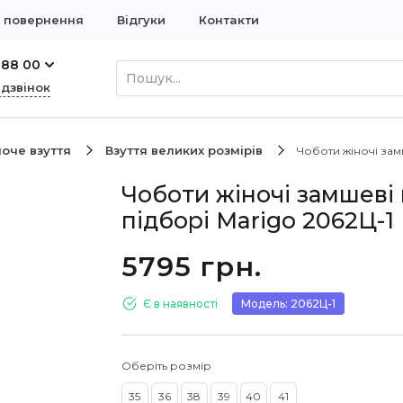
і повернення
Відгуки
Контакти
 88 00
 дзвінок
оче взуття
Взуття великих розмірів
Чоботи жіночі зам
Чоботи жіночі замшеві 
підборі Marigo 2062Ц-1
5795 грн.
Є в наявності
Модель: 2062Ц-1
Оберіть розмір
35
36
38
39
40
41