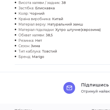
Висота халяви / задник:
38
Застібка:
Блискавка
Колір:
Чорний
Країна виробника:
Китай
Матеріал верху:
Натуральний замш
Матеріал підкладки:
Хутро штучне(єврозима)
Обхват халяви:
38,5
Резинка:
Нет
Сезон:
Зима
Тип каблука:
Товстий
Бренд:
Marigo
Підпишись 
Отримуй найак