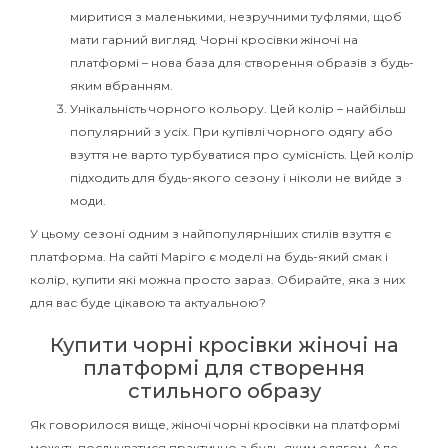
миритися з маленькими, незручними туфлями, щоб
мати гарний вигляд. Чорні кросівки жіночі на
платформі – нова база для створення образів з будь-
яким вбранням.
Унікальність чорного кольору. Цей колір – найбільш
популярний з усіх. При купівлі чорного одягу або
взуття не варто турбуватися про сумісність. Цей колір
підходить для будь-якого сезону і ніколи не вийде з
моди.
У цьому сезоні одним з найпопулярніших стилів взуття є
платформа. На сайті Маріго є моделі на будь-який смак і
колір, купити які можна просто зараз. Обирайте, яка з них
для вас буде цікавою та актуальною?
Купити чорні кросівки жіночі на
платформі для створення
стильного образу
Як говорилося вище, жіночі чорні кросівки на платформі
можуть поєднуватися практично з будь-яким одягом. Але