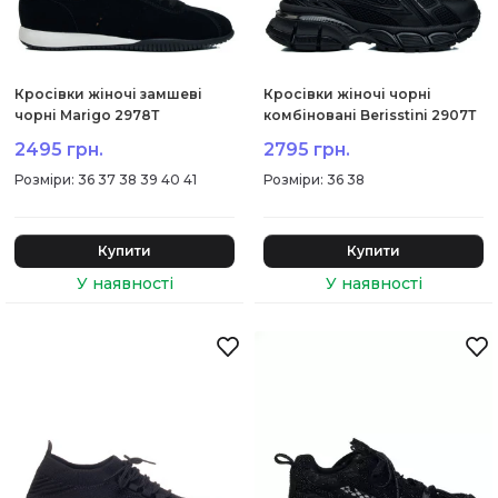
Кросівки жіночі замшеві
Кросівки жіночі чорні
чорні Marigo 2978Т
комбіновані Berisstini 2907Т
2495 грн.
2795 грн.
:
36 37 38 39 40 41
:
36 38
Купити
Купити