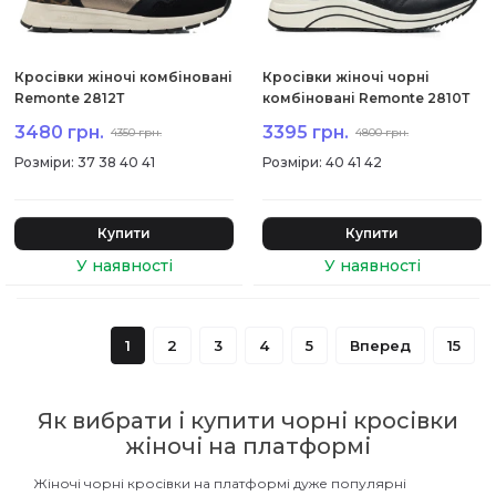
Кросівки жіночі комбіновані
Кросівки жіночі чорні
Remonte 2812Т
комбіновані Remonte 2810Т
3480 грн.
3395 грн.
4350 грн.
4800 грн.
:
37 38 40 41
:
40 41 42
Купити
Купити
1
2
3
4
5
Вперед
15
Як вибрати і купити чорні кросівки
жіночі на платформі
Жіночі чорні кросівки на платформі дуже популярні