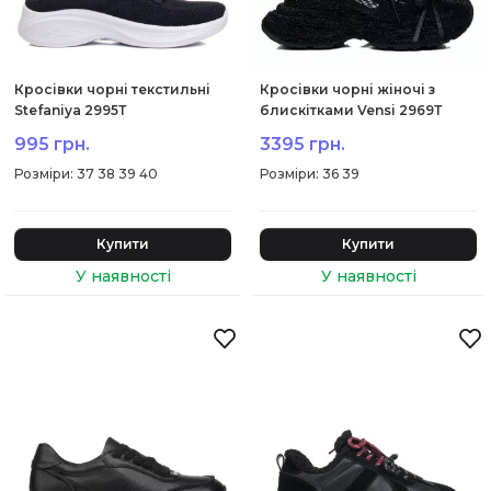
Кросівки чорні текстильні
Кросівки чорні жіночі з
Stefaniya 2995Т
блискітками Vensi 2969Т
995 грн.
3395 грн.
:
37 38 39 40
:
36 39
Купити
Купити