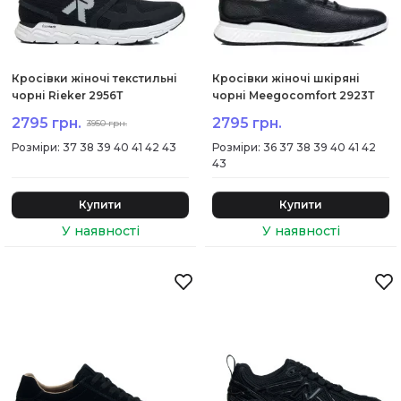
Кросівки жіночі текстильні
Кросівки жіночі шкіряні
чорні Rieker 2956Т
чорні Meegocomfort 2923Т
2795 грн.
2795 грн.
3950 грн.
:
37 38 39 40 41 42 43
:
36 37 38 39 40 41 42
43
Купити
Купити