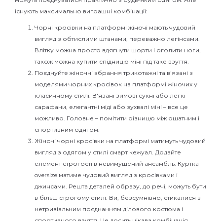
існують максимально виграшні комбінації:
Чорні кросівки на платформі жіночі мають чудовий
вигляд з обтислими штанами, переважно легінсами.
Влітку можна просто вдягнути шорти і оголити ноги,
також можна купити спідницю міні під таке взуття.
Поєднуйте жіночні вбрання трикотажні та в'язані з
моделями чорних кросівок на платформі жіночих у
класичному стилі. В'язані зимові сукні або легкі
сарафани, елегантні міді або зухвалі міні – все це
можливо. Головне – помітити різницю між ошатним і
спортивним одягом.
Жіночі чорні кросівки на платформі матимуть чудовий
вигляд з одягом у стилі смарт кежуал. Додайте
елемент строгості в невимушений ансамбль. Куртка
oversize матиме чудовий вигляд з кросівками і
джинсами. Решта деталей образу, до речі, можуть бути
в більш строгому стилі. Ви, безсумнівно, стикалися з
нетривіальним поєднанням ділового костюма і
спортивного взуття. Це досить цікава комбінація.