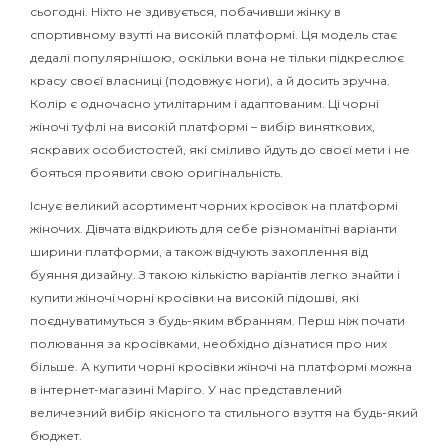
сьогодні. Ніхто не здивується, побачивши жінку в
спортивному взутті на високій платформі. Ця модель стає
дедалі популярнішою, оскільки вона не тільки підкреслює
красу своєї власниці (подовжує ноги), а й досить зручна.
Колір є одночасно утилітарним і адаптованим. Ці чорні
жіночі туфлі на високій платформі – вибір виняткових,
яскравих особистостей, які сміливо йдуть до своєї мети і не
бояться проявити свою оригінальність.
Існує великий асортимент чорних кросівок на платформі
жіночих. Дівчата відкриють для себе різноманітні варіанти
ширини платформи, а також відчують захоплення від
буяння дизайну. З такою кількістю варіантів легко знайти і
купити жіночі чорні кросівки на високій підошві, які
поєднуватимуться з будь-яким вбранням. Перш ніж почати
полювання за кросівками, необхідно дізнатися про них
більше. А купити чорні кросівки жіночі на платформі можна
в інтернет-магазині Маріго. У нас представлений
величезний вибір якісного та стильного взуття на будь-який
бюджет.