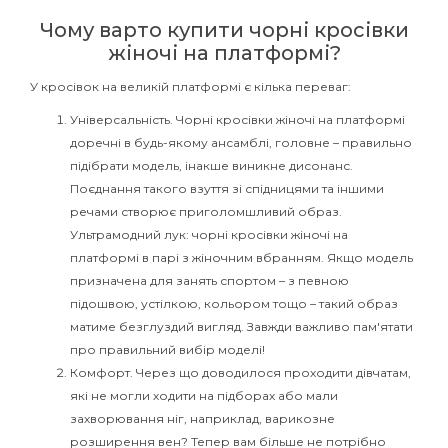
Чому варто купити чорні кросівки
жіночі на платформі?
У кросівок на великій платформі є кілька переваг:
Універсальність. Чорні кросівки жіночі на платформі
доречні в будь-якому ансамблі, головне – правильно
підібрати модель, інакше виникне дисонанс.
Поєднання такого взуття зі спідницями та іншими
речами створює приголомшливий образ.
Ультрамодний лук: чорні кросівки жіночі на
платформі в парі з жіночним вбранням. Якщо модель
призначена для занять спортом – з певною
підошвою, устілкою, кольором тощо – такий образ
матиме безглуздий вигляд. Завжди важливо пам'ятати
про правильний вибір моделі!
Комфорт. Через що доводилося проходити дівчатам,
які не могли ходити на підборах або мали
захворювання ніг, наприклад, варикозне
розширення вен? Тепер вам більше не потрібно