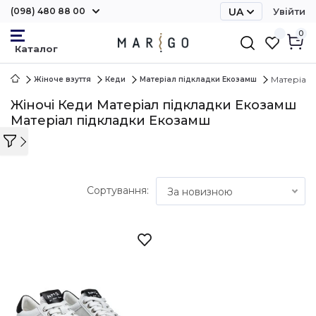
(098) 480 88 00
UA
Увійти
RU
0
Матеріал 
Жіноче взуття
Кеди
Матеріал підкладки Екозамш
Жіночі Кеди Матеріал підкладки Екозамш
Матеріал підкладки Екозамш
Сортування:
За новизною