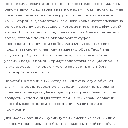
основе химических компонентов. Такое средство специалисты
рекомендуют использовать в теплое время года, так как прямые
солнечные лучи способны нарушить целостность влажной
кожи. Второй вид водоотталкивающего крема изготавливают на
основе органических веществ, которые имеют специфический
аромат. В состав такого средства входят особые масла, жиры и
воски, которые покрывают поверхность туфель
пленочкой. Практически любой магазин туфель женских
предлагает своим клиенткам замшевую обувь. Такой вид
изделия требует особого внимания, так как он наиболее
уязвим к воде. В помощь придут водоотталкивающие спреи, а
также аэрозоли, которые имеют в составе пропан-бутан и
фотокарбоновые смолы.
Простой и эффективный метод защитить тканевую обувь от
влаги – натереть поверхность твердым парафином, включая
шовные промежутки. Далее нужно разогреть обувь горячим
воздухом, используя для этого фен. Такой незамысловатый
способ может хоть немного сохранить Ваши ножки от
промокания.
Для многих барышень купить туфли женские из замши или с
лаковым покрытием – это большая радость. Такой вид обуви