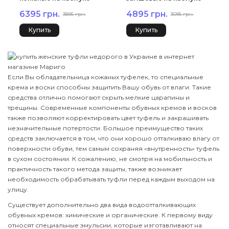
высокие Djovannia
Lady Marcia 1113Ц
6395 грн.
4895 грн.
3895 грн.
3095 грн.
1061Ц
Купить
Купить
Если Вы обладательница кожаных туфелек, то специальные
крема и воски способны защитить Вашу обувь от влаги. Такие
средства отлично помогают скрыть мелкие царапины и
трещины. Современные компоненты обувных кремов и восков
также позволяют корректировать цвет туфель и закрашивать
незначительные потертости. Большое преимущество таких
средств заключается в том, что они хорошо отталкиваю влагу от
поверхности обуви, тем самым сохраняя «внутренность» туфель
в сухом состоянии. К сожалению, не смотря на мобильность и
практичность такого метода защиты, также возникает
необходимость обрабатывать туфли перед каждым выходом на
улицу.
Существует дополнительно два вида водоотталкивающих
обувных кремов: химические и органические. К первому виду
относят специальные эмульсии, которые изготавливают на