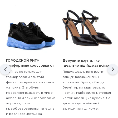
ГОРОДСКОЙ РИТМ:
Де купити взуття, яке
комфортные кроссовки от
ідеально підійде за всіма
Мариго
параметрами? Взуттєвий
Сейчас не только для
Пошук ідеального взуття
салон «Маріго» відкриє
тренировок и занятий
завжди виснажливий і
маленьку таємницю!
фитнесом нужны кроссовки
клопіткий. Буває, обходиш
женские. Эта обувь
безліч крамниць і зась: то
позволяет выживать в мире
нестійкі підбори, то матеріал
асфальта и вечных пробок на
не той або ж ціна кусюча. Де
дорогах, стала
купити взуття жіноче і
преобразовываться внешне
залишитися цілком з..
и реализовывать 2 на..