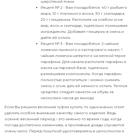
шерстяной ткани.
Рецепт № 2 - Вам понадобятся: 40 г рыбьего
жира, 10 г пчелиного воска, 30 г скипидара,
20 г глицерина. Растопите на слабом огне
жир, воск и скипидар, тщательно помешивая
ингредиенты. Добавьте глицерин в смесь и
дайте ей остыть.
Рецепт № 3 - Вам понадобятся: 2 чайные
ложечки льняного и касторового масел, 1
чайная ложечка натертого на мелкой терке
парафина. Для начала растопите парафин и
масла на паровой бане, тщательно
размешивая компоненты. Когда парафин
полностью растопиться – можно снимать
смесь с огня, дать ей немного остыть. Теплое
средство следует нанести на обувь за
несколько часов до выхода.
Если Вы решили весенние туфли купить, то однозначно стоит
уделить особое внимание качеству самого изделия. Ведь
осенне-весенний период – это именно то время года, когда
погода достаточно изменчива, а проливные дожди случаются
очень часто. Перед покупкой удостоверьтесь в целостности и