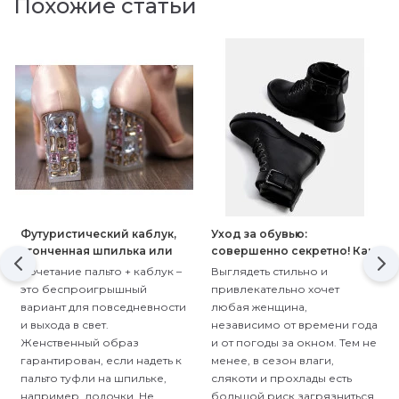
Похожие статьи
Футуристический каблук,
Уход за обувью:
утонченная шпилька или
совершенно секретно! Как
массивная платформа?
защитить женские сапоги
Сочетание пальто + каблук –
Выглядеть стильно и
осенью от грязи
это беспроигрышный
привлекательно хочет
вариант для повседневности
любая женщина,
и выхода в свет.
независимо от времени года
Женственный образ
и от погоды за окном. Тем не
гарантирован, если надеть к
менее, в сезон влаги,
пальто туфли на шпильке,
слякоти и прохлады есть
например, лодочки. Не
большой риск загрязниться