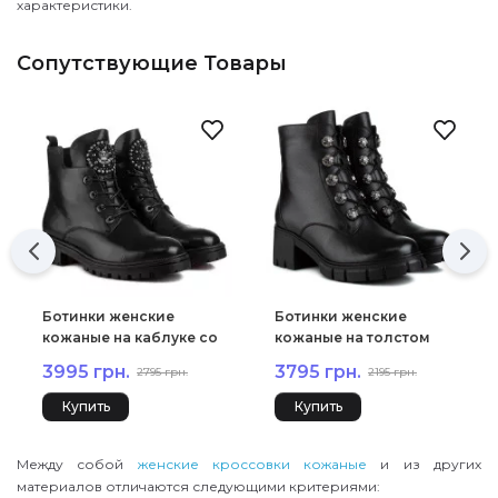
характеристики.
Сопутствующие Товары
Ботинки женские
Ботинки женские
кожаные на каблуке со
кожаные на толстом
стразами Anemone
каблуке Vidorcci 1292Ц
3995 грн.
3795 грн.
2795 грн.
2195 грн.
1243Ц
Купить
Купить
Между собой
женские кроссовки кожаные
и из других
материалов отличаются следующими критериями: