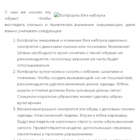
С чем же носить эту
обувь? Чтобы
выглядеть стильно и привлекать внимание окружающих, даме
важно учитывать следующее:
Ботфорты замшевые и кожаные без каблука идеально
смотрятся с джинсами скинни или лосинами. Внимание!
Штаны свободного кроя сочетать с такой обувью не
рекомендуется, поскольку верхняя ее часть будет
оттопыриваться.
Ботфорты чулки можно носить с юбками, шортами и
платьями. Чтобы создать вызывающий, но не пошлый look,
рекомендуется уделить внимание длине одежды. Юбки,
шорты и платья должны быть чуть выше длины сапог.
Слишком короткое убранство может сделать образ
вульгарным.
Весьма выигрышно смотрится эта обувь с деловым стилем
одежды. Классический пиджак, блуза и юбка карандаш
будут выглядеть не настолько строго, если обуть высокие
сапоги. Приветствуются модели, дополненные стразами,
заклепками и прочими украшениями.