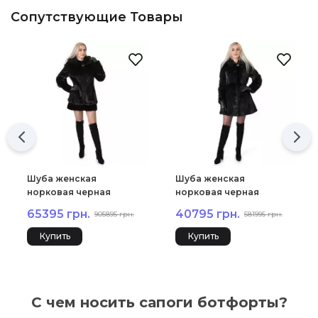
Сопутствующие Товары
Шуба женская
Шуба женская
норковая черная
норковая черная
гладкая капюшон низ
гладкая капюшон
65395 грн.
40795 грн.
905895 грн.
581995 грн.
патент М37
платье М95
Купить
Купить
С чем носить сапоги ботфорты?