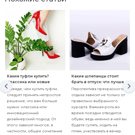
Какие туфли купить?
Какие шлепанцы стоит
Классика или новые
брать в отпуск: что лучше
тренды?
кожа или ткань?
Прежде, чем купить туфли,
Перспектива прекрасного
следует принять непростое
отдыха зависит не только от
решение, что вам больше
правильно выбранного
нужно: классика или
курорта. Важная роль во
инновационный
время поездки отводится
дизайнерский подход. От
обуви, ведь именно в ней вы
этого зависит многое, в
будете гулять, ходить на
частности, общее сочетание
пляж, участвовать в вечер..