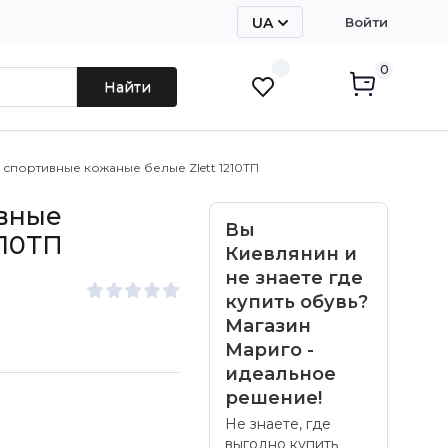
UA
Войти
RU
0
Найти
спортивные кожаные белые Zlett 1210ТП
вные
Вы
210ТП
Киевлянин и
не знаете где
купить обувь?
Магазин
Мариго -
идеальное
решение!
Не знаете, где
выгодно купить