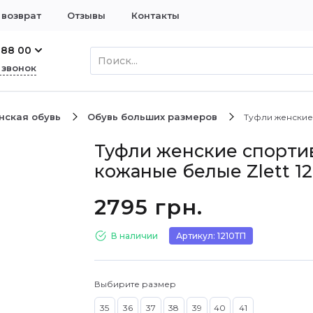
 возврат
Отзывы
Контакты
 88 00
 звонок
нская обувь
Обувь больших размеров
Туфли женские 
Туфли женские спорти
кожаные белые Zlett 1
2795 грн.
В наличии
Артикул: 1210ТП
Выбирите размер
35
36
37
38
39
40
41