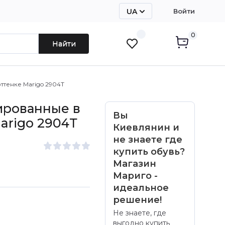
UA
Войти
RU
0
Найти
тенке Marigo 2904Т
ированные в
Вы
arigo 2904Т
Киевлянин и
не знаете где
купить обувь?
Магазин
Мариго -
идеальное
решение!
Не знаете, где
выгодно купить