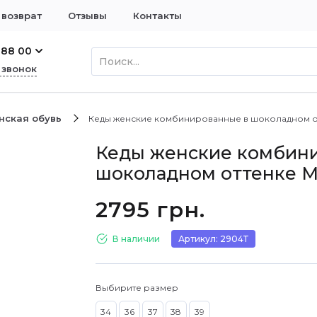
 возврат
Отзывы
Контакты
 88 00
 звонок
нская обувь
Кеды женские комбинированные в шоколадном от
Кеды женские комбин
шоколадном оттенке M
2795 грн.
В наличии
Артикул: 2904Т
Выбирите размер
34
36
37
38
39