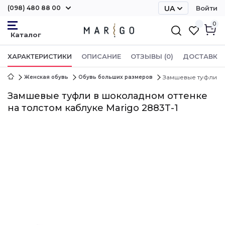
(098) 480 88 00
UA
Войти
RU
0
ХАРАКТЕРИСТИКИ
ОПИСАНИЕ
ОТЗЫВЫ (0)
ДОСТАВКА 
Замшевые туфли в 
Женская обувь
Обувь больших размеров
Замшевые туфли в шоколадном оттенке
на толстом каблуке Marigo 2883Т-1