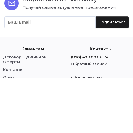
Получай самые актуальные предложения
Подписаться
Клиентам
Контакты
Договор Публичной
(098) 480 88 00
Оферты
Обратный звонок
Контакты
О нас
г. Червоноград
ул. Шептицкого, 1
Оплата и доставка
Обмен и возврат
Мы в соцсетях:
Политика безопасности
Войти
© 2014–2023 MARIGO — интернет-магазин
женской и мужской обуви