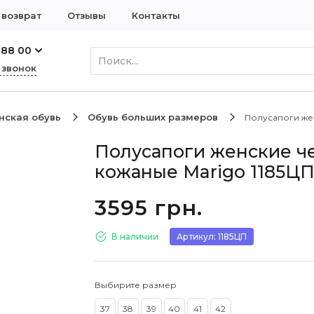
 возврат
Отзывы
Контакты
 88 00
 звонок
нская обувь
Обувь больших размеров
Полусапоги же
Полусапоги женские ч
кожаные Marigo 1185Ц
3595 грн.
В наличии
Артикул: 1185ЦП
Выбирите размер
37
38
39
40
41
42