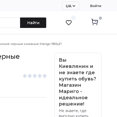
UA
Войти
RU
0
Найти
нские черные кожаные Marigo 1185ЦП
ерные
Вы
П
Киевлянин и
не знаете где
купить обувь?
Магазин
Мариго -
идеальное
решение!
Не знаете, где
выгодно купить