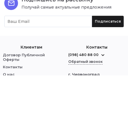
Получай самые актуальные предложения
Подписаться
Клиентам
Контакты
Договор Публичной
(098) 480 88 00
Оферты
Обратный звонок
Контакты
О нас
г. Червоноград
ул. Шептицкого, 1
Оплата и доставка
Обмен и возврат
Мы в соцсетях:
Политика безопасности
Войти
© 2014–2023 MARIGO — интернет-магазин
женской и мужской обуви