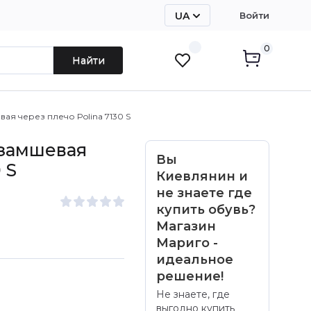
UA
Войти
RU
0
Найти
ая через плечо Polina 7130 S
 замшевая
Вы
 S
Киевлянин и
не знаете где
купить обувь?
Магазин
Мариго -
идеальное
решение!
Не знаете, где
выгодно купить