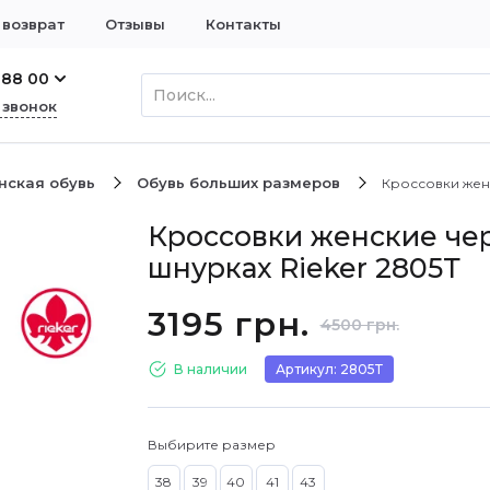
 возврат
Отзывы
Контакты
 88 00
 звонок
нская обувь
Обувь больших размеров
Кроссовки женс
Кроссовки женские че
шнурках Rieker 2805Т
3195 грн.
4500 грн.
В наличии
Артикул: 2805Т
Выбирите размер
38
39
40
41
43