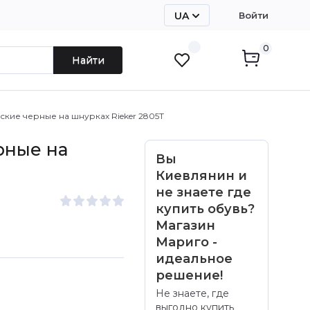
UA
Войти
RU
0
Найти
кие черные на шнурках Rieker 2805Т
рные на
Вы
Киевлянин и
не знаете где
купить обувь?
Магазин
Мариго -
идеальное
решение!
Не знаете, где
выгодно купить