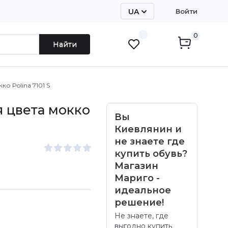
UA
Войти
RU
0
Найти
о Polina 7101 S
 цвета мокко
Вы
Киевлянин и
не знаете где
купить обувь?
Магазин
Мариго -
идеальное
решение!
Не знаете, где
выгодно купить