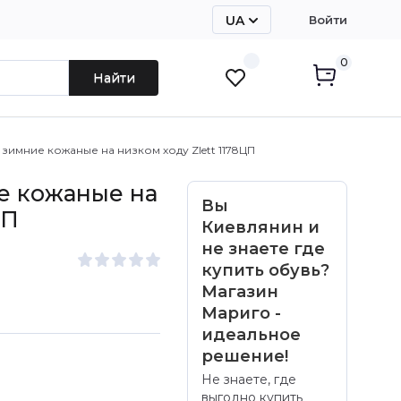
UA
Войти
RU
0
Найти
зимние кожаные на низком ходу Zlett 1178ЦП
е кожаные на
Вы
ЦП
Киевлянин и
не знаете где
купить обувь?
Магазин
Мариго -
идеальное
решение!
Не знаете, где
выгодно купить