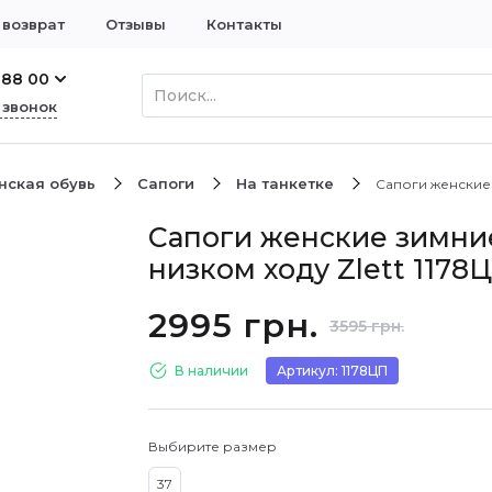
 возврат
Отзывы
Контакты
 88 00
 звонок
нская обувь
Сапоги
На танкетке
Сапоги женские 
Сапоги женские зимни
низком ходу Zlett 1178
2995 грн.
3595 грн.
В наличии
Артикул: 1178ЦП
Выбирите размер
37