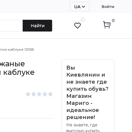
UA
Войти
RU
0
Найти
том каблуке 1295Б
ожаные
Вы
 каблуке
Киевлянин и
не знаете где
купить обувь?
Магазин
Мариго -
идеальное
решение!
Не знаете, где
выгодно купить