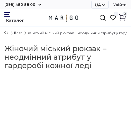
(098) 480 88 00
UA
Увійти
RU
0
Жіночий міський рюкзак – неодмінний атрибут у гарде
Блог
Жіночий міський рюкзак –
неодмінний атрибут у
гардеробі кожної леді