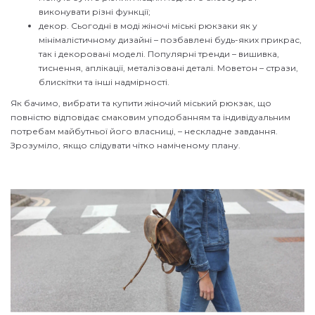
виконувати різні функції;
декор. Сьогодні в моді жіночі міські рюкзаки як у
мінімалістичному дизайні – позбавлені будь-яких прикрас,
так і декоровані моделі. Популярні тренди – вишивка,
тиснення, аплікації, металізовані деталі. Моветон – стрази,
блискітки та інші надмірності.
Як бачимо, вибрати та купити жіночий міський рюкзак, що
повністю відповідає смаковим уподобанням та індивідуальним
потребам майбутньої його власниці, – нескладне завдання.
Зрозуміло, якщо слідувати чітко наміченому плану.