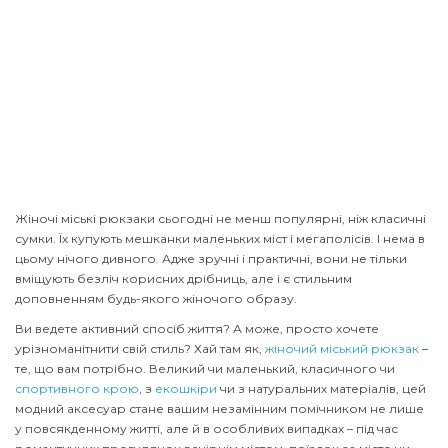
Жіночі міські рюкзаки сьогодні не менш популярні, ніж класичні
сумки. Їх купують мешканки маленьких міст і мегаполісів. І нема в
цьому нічого дивного. Адже зручні і практичні, вони не тільки
вміщують безліч корисних дрібниць, але і є стильним
доповненням будь-якого жіночого образу.
Ви ведете активний спосіб життя? А може, просто хочете
урізноманітнити свій стиль? Хай там як,
жіночий міський рюкзак
–
те, що вам потрібно. Великий чи маленький, класичного чи
спортивного крою
, з
екошкіри
чи з натуральних матеріалів, цей
модний аксесуар стане вашим незамінним помічником не лише
у повсякденному житті, але й в особливих випадках – під час