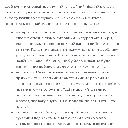
Щоб купити справді практичний та надійний міський рюкзак,
який прослужить своїй власниці не один сезон, на стадії його
вибору важливо врахувати кілька ключових моментів.
Пропонуємо ознайомитись з їхнім переліком. Отже:
матеріал виготовлення. Жіночі міські рюкзаки сьогодні
створюються із різної сировини – натуральної шкіри,
екошкіри, замші, текстилю. Який варіант вибрати, рішення
за вами. Головне у цьому випадку – приділити особливу
увагу якості матеріалу. Він повинен бути зносостійким та
надійним. Також бажано, щоб у його складі не було
синтетичних добавок та алергенних компонентів;
тип лямок. Міські рюкзаки можуть оснащуватися як
прямими, так і заплічними анатомічними ременями.
Перший варіант дозволяє підтримувати жіночий хребет у
правильному положенні. Тоді як другий, ідеально
повторюючи вигини тіла своєї володарки, рівномірно
розподіляє вагу внутрішньої поклажі по всій її спині та
плечах;
форма спинки. Сьогоднішні виробники пропонують
сучасним леді жіночі міські рюкзаки з м'якою або
ущільненою спинкою. Безумовно, розумніше купити