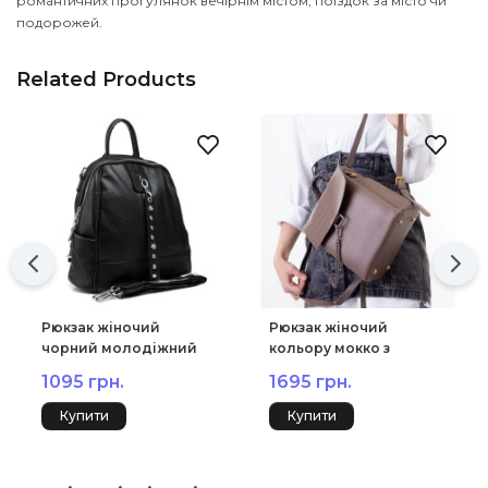
романтичних прогулянок вечірнім містом, поїздок за місто чи
подорожей.
Related Products
Рюкзак жіночий
Рюкзак жіночий
чорний молодіжний
кольору мокко з
Polina 6152 S
ланцюжком Oliaver
1095 грн.
1695 грн.
6265-D S
Купити
Купити