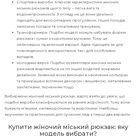
Спортивні вироби. Ключові характеристики жіночих
міських рюкзаків цього типу – легка вага та
водонепроникність. З огляду на це вони ідеально
підходять для велосипедних прогулянок, піших походів,
заміських поїздок та спортивних тренувань;
Трансформери. Подібні моделі можуть набувати форми
рюкзака і сумки з короткими ручками. Тому це
неймовірно практичний варіант. Адже підходять як для
повсякденного використання, так і для особливих
випадків;
молодіжні версії. Подібні екземпляри жіночих міських
рюкзаків виділяються на тлі інших моделей яскравим
дизайном. Зазвичай вони виконані в насичених кольорах
та прикрашені всіляким декором – вишивкою, металевими
заклепками, тисненням тощо.
Вибираючи жіночий міський рюкзак, варто взяти до уваги, що
подібні вироби класифікуються за рівнем жорсткості. Тому вони
бувають м'якими, напівжорсткими та жорсткими. Найбільш
зручними та практичними для сучасних леді є перші два варіанти.
Купити жіночий міський рюкзак: яку
модель вибрати?