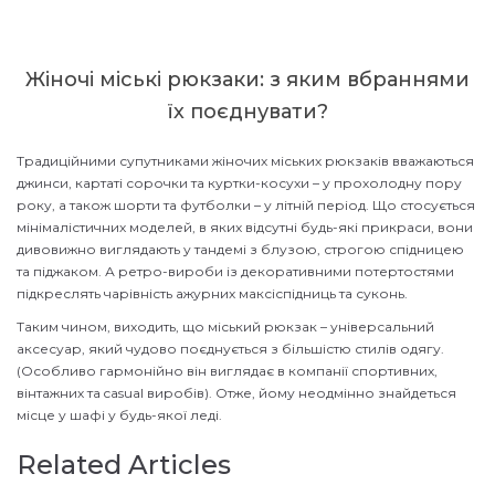
Жіночі міські рюкзаки: з яким вбраннями
їх поєднувати?
Традиційними супутниками жіночих міських рюкзаків вважаються
джинси, картаті сорочки та куртки-косухи – у прохолодну пору
року, а також шорти та футболки – у літній період. Що стосується
мінімалістичних моделей, в яких відсутні будь-які прикраси, вони
дивовижно виглядають у тандемі з блузою, строгою спідницею
та піджаком. А ретро-вироби із декоративними потертостями
підкреслять чарівність ажурних максіспідниць та суконь.
Таким чином, виходить, що міський рюкзак – універсальний
аксесуар, який чудово поєднується з більшістю стилів одягу.
(Особливо гармонійно він виглядає в компанії спортивних,
вінтажних та casual виробів). Отже, йому неодмінно знайдеться
місце у шафі у будь-якої леді.
Related Articles