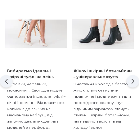
Вибираємо ідеальні
Жіночі шкіряні ботильйони
шкіряні туфлі на осінь
– універсальне взуття
Кросівки, черевики,
З настанням холодів багато
мокасини ... Сьогодні модне
жінок планують купити
одне, завтра інше, але туфлі –
практичне і модне взуття для
вічні і незмінні. Від класичних
перехідного сезону. І тут
човників до важких на
відмінним варіантом стануть
масивному каблуці, від
стильні шкіряні ботильйони,
жіночих ідеальних для літа
які надійно захистять від
моделей з перфоро..
холоду і волог..