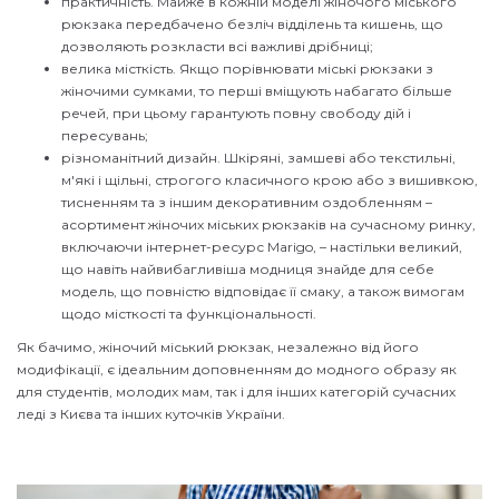
практичність. Майже в кожній моделі жіночого міського
рюкзака передбачено безліч відділень та кишень, що
дозволяють розкласти всі важливі дрібниці;
велика місткість. Якщо порівнювати міські рюкзаки з
жіночими сумками, то перші вміщують набагато більше
речей, при цьому гарантують повну свободу дій і
пересувань;
різноманітний дизайн. Шкіряні, замшеві або текстильні,
м'які і щільні, строгого класичного крою або з вишивкою,
тисненням та з іншим декоративним оздобленням –
асортимент жіночих міських рюкзаків на сучасному ринку,
включаючи інтернет-ресурс Marigo, – настільки великий,
що навіть найвибагливіша модниця знайде для себе
модель, що повністю відповідає її смаку, а також вимогам
щодо місткості та функціональності.
Як бачимо, жіночий міський рюкзак, незалежно від його
модифікації, є ідеальним доповненням до модного образу як
для студентів, молодих мам, так і для інших категорій сучасних
леді з Києва та інших куточків України.