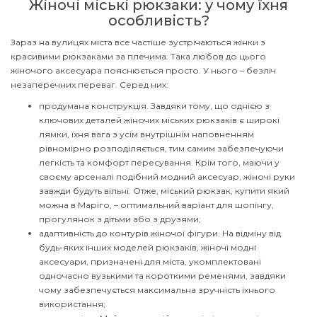
Жіночі міські рюкзаки: у чому їхня
особливість?
Зараз на вулицях міста все частіше зустрічаються жінки з
красивими рюкзаками за плечима. Така любов до цього
жіночого аксесуара пояснюється просто. У нього – безліч
незаперечних переваг. Серед них:
продумана конструкція. Завдяки тому, що однією з
ключових деталей жіночих міських рюкзаків є широкі
лямки, їхня вага з усім внутрішнім наповненням
рівномірно розподіляється, тим самим забезпечуючи
легкість та комфорт пересування. Крім того, маючи у
своєму арсеналі подібний модний аксесуар, жіночі руки
завжди будуть вільні. Отже, міський рюкзак, купити який
можна в Маріго, – оптимальний варіант для шопінгу,
прогулянок з дітьми або з друзями;
адаптивність до контурів жіночої фігури. На відміну від
будь-яких інших моделей рюкзаків, жіночі модні
аксесуари, призначені для міста, укомплектовані
одночасно вузькими та короткими ременями, завдяки
чому забезпечується максимальна зручність їхнього
використання;