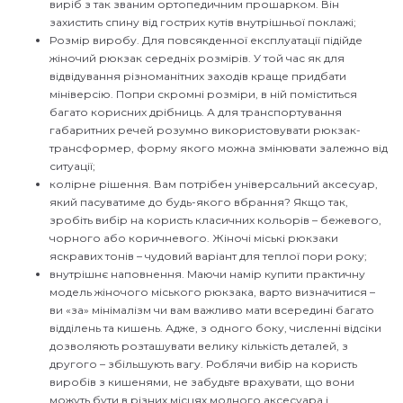
виріб з так званим ортопедичним прошарком. Він
захистить спину від гострих кутів внутрішньої поклажі;
Розмір виробу. Для повсякденної експлуатації підійде
жіночий рюкзак середніх розмірів. У той час як для
відвідування різноманітних заходів краще придбати
мініверсію. Попри скромні розміри, в ній поміститься
багато корисних дрібниць. А для транспортування
габаритних речей розумно використовувати рюкзак-
трансформер, форму якого можна змінювати залежно від
ситуації;
колірне рішення. Вам потрібен універсальний аксесуар,
який пасуватиме до будь-якого вбрання? Якщо так,
зробіть вибір на користь класичних кольорів – бежевого,
чорного або коричневого. Жіночі міські рюкзаки
яскравих тонів – чудовий варіант для теплої пори року;
внутрішнє наповнення. Маючи намір купити практичну
модель жіночого міського рюкзака, варто визначитися –
ви «за» мінімалізм чи вам важливо мати всередині багато
відділень та кишень. Адже, з одного боку, численні відсіки
дозволяють розташувати велику кількість деталей, з
другого – збільшують вагу. Роблячи вибір на користь
виробів з кишенями, не забудьте врахувати, що вони
можуть бути в різних місцях модного аксесуара і