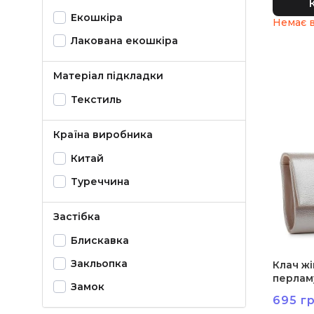
Екошкіра
Лакована екошкіра
Матеріал підкладки
Текстиль
Країна виробника
Китай
Туреччина
Застібка
Блискавка
Закльопка
Клач ж
перлам
Замок
695 гр