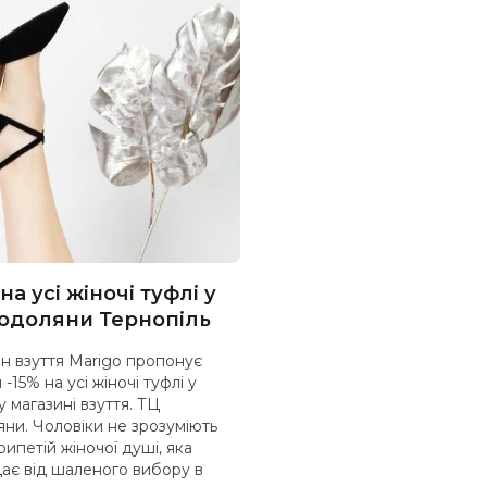
 на усі жіночі туфлі у
одоляни Тернопіль
н взуття Marigo пропонує
-15% на усі жіночі туфлі у
 магазині взуття. ТЦ
ни. Чоловіки не зрозуміють
рипетій жіночої душі, яка
ає від шаленого вибору в