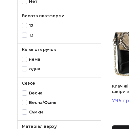
Нет
Висота платформи
12
13
Кількість ручок
нема
одна
Сезон
Клач ж
шкіри з
Весна
795 гр
Весна/Осінь
Сумки
Матеріал верху