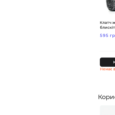
Клатч ж
блискіт
595 гр
Корис