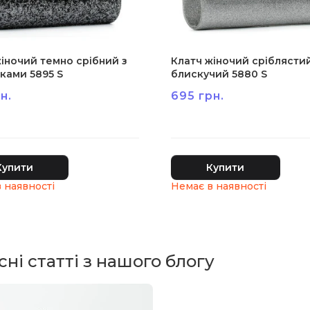
іночий темно срібний з
Клатч жіночий сріблясти
ками 5895 S
блискучий 5880 S
н.
695 грн.
Купити
Купити
ні статті з нашого блогу