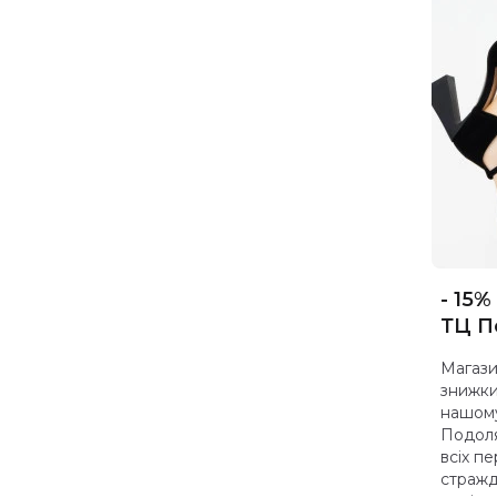
- 15%
ТЦ П
Магази
знижки 
нашому
Подоля
всіх пе
стражд