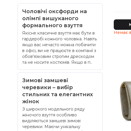
Чоловічі оксфорди на
олімпі вишуканого
формального взуття
Якісне класичне взуття має бути в
гардеробі кожного чоловіка. Навіть
якщо вас нечасто можна побачити
в офісі, ви не працюєте в компанії з
обов'язковим строгим дрескодом
та не носите костюмів. Якщо в п..
Зимові замшеві
черевики – вибір
стильних та елегантних
жінок
З широкого модельного ряду
жіночого взуття особливо
виділяються замшеві зимові
черевики. Маючи унікальну