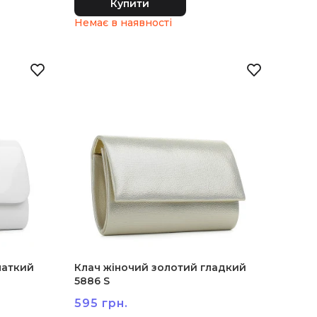
Купити
латкий
Клач жіночий золотий гладкий
5886 S
595 грн.