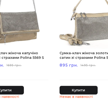
лач жіноча капучіно
Сумка-клач жіноча золот
і стразами Polina 5569 S
сатин зі стразами Polina 
н.
895 грн.
1695 грн.
1495 грн.
Купити
Купити