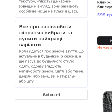
текстуру, м'якість і шикарний
Клач ж
зовнішній вигляд, вони займають
блиску
особливе місце не тільки в шафі, ..
595 гр
Все про напівчоботи
жіночі: як вибрати та
купити найкращі
варіанти
Коли йдеться про жіноче взуття, що
актуальне в будь-який із сезонів, а
ще пасує до будь-якого стилю
одягу, одразу згадують
напівчоботи жіночі. Світлі або темні,
шкіряні або замшеві, натуральні
або шту..
Всі статті