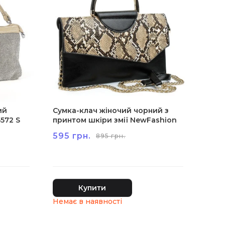
ий
Сумка-клач жіночий чорний з
5572 S
принтом шкіри змії NewFashion
5921 S
595 грн.
895 грн.
Купити