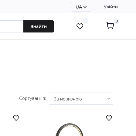
UA
Увійти
RU
0
Знайти
Сортування:
За новизною