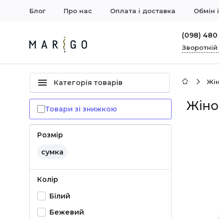
Блог
Про нас
Оплата і доставка
Обмін 
(098) 480
Зворотній
Жін
Категорія товарів
Жіно
Товари зі знижкою
Розмір
сумка
Колір
Білий
Бежевий