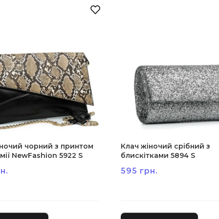
іночий чорний з принтом
Клач жіночий срібний з
мії NewFashion 5922 S
блискітками 5894 S
н.
595 грн.