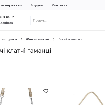
і повернення
Відгуки
Контакти
 88 00
 дзвінок
очі сумки
Жіночі клатчі
Клатчі кошельки
чі клатчі гаманці