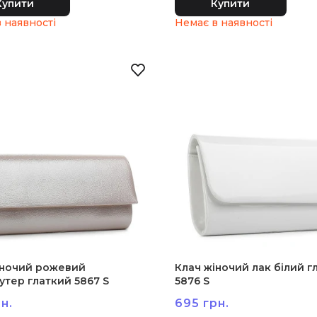
Купити
Купити
іночий рожевий
Клач жіночий лак білий г
утер глаткий 5867 S
5876 S
н.
695 грн.