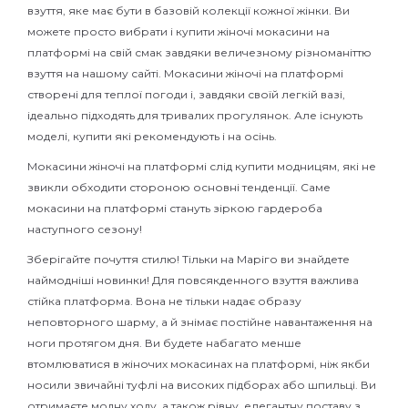
взуття, яке має бути в базовій колекції кожної жінки. Ви
можете просто вибрати і купити жіночі мокасини на
платформі на свій смак завдяки величезному різноманіттю
взуття на нашому сайті. Мокасини жіночі на платформі
створені для теплої погоди і, завдяки своїй легкій вазі,
ідеально підходять для тривалих прогулянок. Але існують
моделі, купити які рекомендують і на осінь.
Мокасини жіночі на платформі слід купити модницям, які не
звикли обходити стороною основні тенденції. Саме
мокасини на платформі стануть зіркою гардероба
наступного сезону!
Зберігайте почуття стилю! Тільки на Маріго ви знайдете
наймодніші новинки! Для повсякденного взуття важлива
стійка платформа. Вона не тільки надає образу
неповторного шарму, а й знімає постійне навантаження на
ноги протягом дня. Ви будете набагато менше
втомлюватися в жіночих мокасинах на платформі, ніж якби
носили звичайні туфлі на високих підборах або шпильці. Ви
отримаєте модну ходу, а також рівну, елегантну поставу з