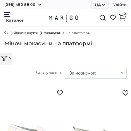
(098) 480 88 00
UA
Увійти
RU
0
На платформі
Жіноче взуття
Мокасини
Жіночі мокасини на платформі
Сортування:
За новизною