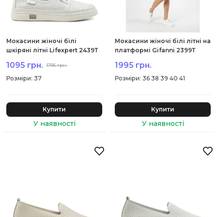
Мокасини жіночі білі
Мокасини жіночі білі літні на
шкіряні літні Lifexpert 2439Т
платформі Gifanni 2399Т
1095 грн.
1995 грн.
1795 грн.
:
37
:
36 38 39 40 41
Купити
Купити