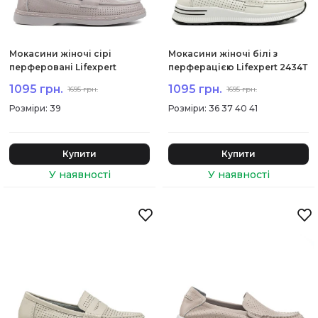
Мокасини жіночі сірі
Мокасини жіночі білі з
перферовані Lifexpert
перферацією Lifexpert 2434Т
2438Т-А
1095 грн.
1095 грн.
1695 грн.
1695 грн.
:
39
:
36 37 40 41
Купити
Купити