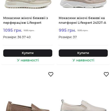
Мокасини жіночі бежевіі з
Мокасини жіночі бежеві на
перферацією Lifexpert
платформі Lifexpert 2432Т-А
2434Т-А
1095 грн.
995 грн.
1695 грн.
1695 грн.
:
36 37 40
:
37
Купити
Купити