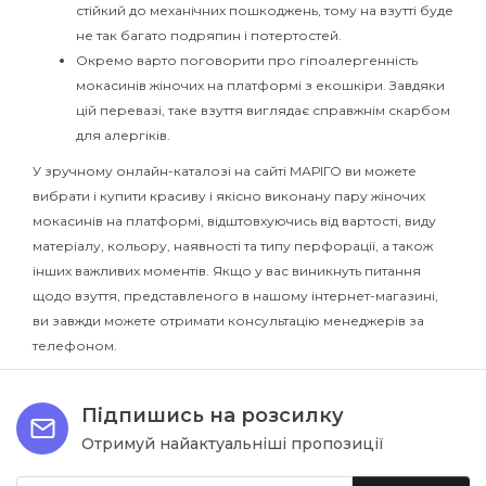
стійкий до механічних пошкоджень, тому на взутті буде
не так багато подряпин і потертостей.
Окремо варто поговорити про гіпоалергенність
мокасинів жіночих на платформі з екошкіри. Завдяки
цій перевазі, таке взуття виглядає справжнім скарбом
для алергіків.
У зручному онлайн-каталозі на сайті МАРІГО ви можете
вибрати і купити красиву і якісно виконану пару жіночих
мокасинів на платформі, відштовхуючись від вартості, виду
матеріалу, кольору, наявності та типу перфорації, а також
інших важливих моментів. Якщо у вас виникнуть питання
щодо взуття, представленого в нашому інтернет-магазині,
ви завжди можете отримати консультацію менеджерів за
телефоном.
Підпишись на розсилку
Отримуй найактуальніші пропозиції