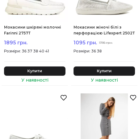
Мокасини шкіряні молочні
Мокасини жіночі білі з
Farinni 2757Т
перфорацією Lifexpert 2502Т
1895 грн.
1095 грн.
1795 грн.
:
36 37 38 40 41
:
36 38
Купити
Купити