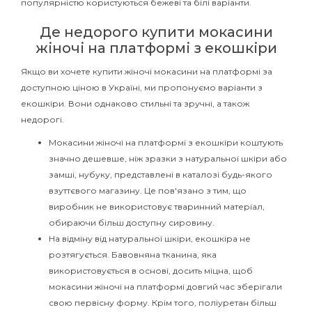
популярністю користуються бежеві та білі варіанти.
Де недорого купити мокасини
жіночі на платформі з екошкіри
Якщо ви хочете купити жіночі мокасини на платформі за
доступною ціною в Україні, ми пропонуємо варіанти з
екошкіри. Вони однаково стильні та зручні, а також
недорогі.
Мокасини жіночі на платформі з екошкіри коштують
значно дешевше, ніж зразки з натуральної шкіри або
замші, нубуку, представлені в каталозі будь-якого
взуттєвого магазину. Це пов'язано з тим, що
виробник не використовує тваринний матеріал,
обираючи більш доступну сировину.
На відміну від натуральної шкіри, екошкіра не
розтягується. Бавовняна тканина, яка
використовується в основі, досить міцна, щоб
мокасини жіночі на платформі довгий час зберігали
свою первісну форму. Крім того, поліуретан більш