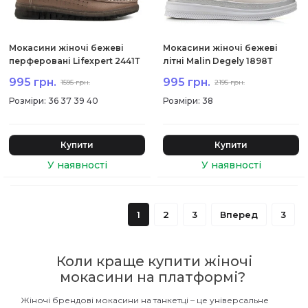
Мокасини жіночі бежеві
Мокасини жіночі бежеві
перферовані Lifexpert 2441Т
літні Malin Degely 1898Т
995 грн.
995 грн.
1595 грн.
2195 грн.
:
36 37 39 40
:
38
Купити
Купити
1
2
3
Вперед
3
Коли краще купити жіночі
мокасини на платформі?
Жіночі брендові мокасини на танкетці – це універсальне