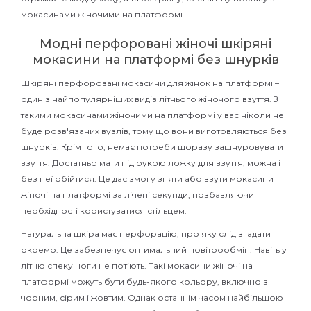
мокасинами жіночими на платформі.
Модні перфоровані жіночі шкіряні
мокасини на платформі без шнурків
Шкіряні перфоровані мокасини для жінок на платформі –
один з найпопулярніших видів літнього жіночого взуття. З
такими мокасинами жіночими на платформі у вас ніколи не
буде розв'язаних вузлів, тому що вони виготовляються без
шнурків. Крім того, немає потреби щоразу зашнуровувати
взуття. Достатньо мати під рукою ложку для взуття, можна і
без неї обійтися. Це дає змогу зняти або взути мокасини
жіночі на платформі за лічені секунди, позбавляючи
необхідності користуватися стільцем.
Натуральна шкіра має перфорацію, про яку слід згадати
окремо. Це забезпечує оптимальний повітрообмін. Навіть у
літню спеку ноги не потіють. Такі мокасини жіночі на
платформі можуть бути будь-якого кольору, включно з
чорним, сірим і жовтим. Однак останнім часом найбільшою