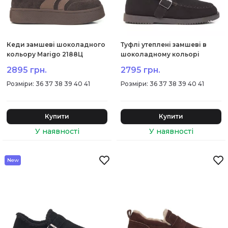
Кеди замшеві шоколадного
Туфлі утеплені замшеві в
кольору Marigo 2188Ц
шоколадному кольорі
Renzoni 2126Ц-1
2895 грн.
2795 грн.
:
36 37 38 39 40 41
:
36 37 38 39 40 41
Купити
Купити