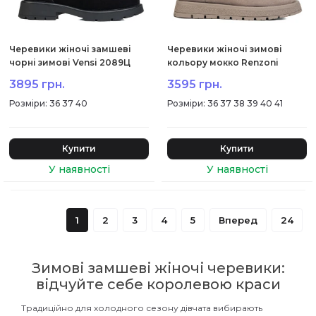
Черевики жіночі замшеві
Черевики жіночі зимові
чорні зимові Vensi 2089Ц
кольору мокко Renzoni
2049Ц-1
3895 грн.
3595 грн.
:
36 37 40
:
36 37 38 39 40 41
Купити
Купити
1
2
3
4
5
Вперед
24
Зимові замшеві жіночі черевики:
відчуйте себе королевою краси
Традиційно для холодного сезону дівчата вибирають