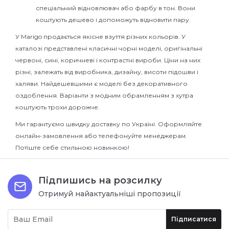
спеціальний відновлювач або фарбу в тон. Вони
коштують дешево і допоможуть відновити пару.
У Marigo продається якісне взуття різних кольорів. У
каталозі представлені класичні чорні моделі, оригінальні
червоні, сині, коричневі і контрастні вироби. Ціни на них
різні, залежать від виробника, дизайну, висоти підошви і
халяви. Найдешевшими є моделі без декоративного
оздоблення. Варіанти з модним обрамленням з хутра
коштують трохи дорожче.
Ми гарантуємо швидку доставку по Україні. Оформляйте
онлайн-замовлення або телефонуйте менеджерам.
Потіште себе стильною новинкою!
Підпишись на розсилку
Отримуй найактуальніші пропозиції
Підписатися