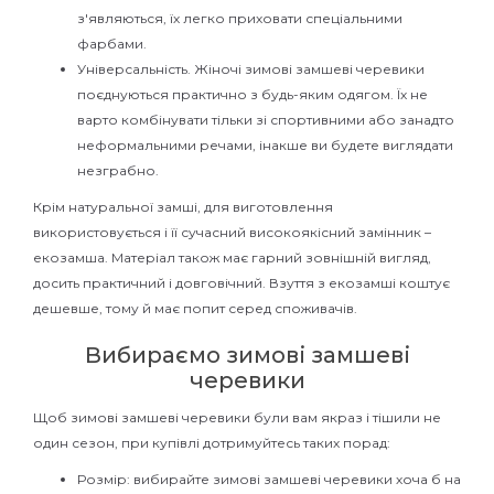
з'являються, їх легко приховати спеціальними
фарбами.
Універсальність. Жіночі зимові замшеві черевики
поєднуються практично з будь-яким одягом. Їх не
варто комбінувати тільки зі спортивними або занадто
неформальними речами, інакше ви будете виглядати
незграбно.
Крім натуральної замші, для виготовлення
використовується і її сучасний високоякісний замінник –
екозамша. Матеріал також має гарний зовнішній вигляд,
досить практичний і довговічний. Взуття з екозамші коштує
дешевше, тому й має попит серед споживачів.
Вибираємо зимові замшеві
черевики
Щоб зимові замшеві черевики були вам якраз і тішили не
один сезон, при купівлі дотримуйтесь таких порад:
Розмір: вибирайте зимові замшеві черевики хоча б на