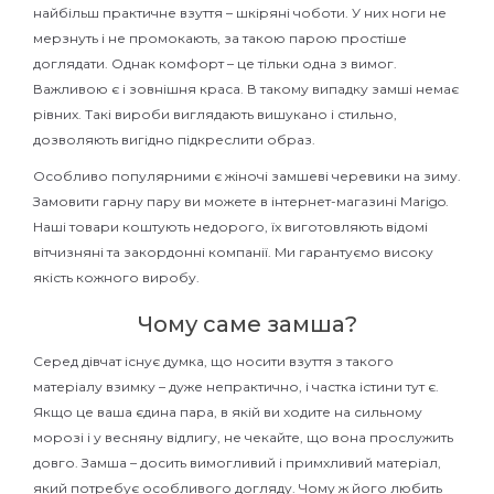
найбільш практичне взуття – шкіряні чоботи. У них ноги не
мерзнуть і не промокають, за такою парою простіше
доглядати. Однак комфорт – це тільки одна з вимог.
Важливою є і зовнішня краса. В такому випадку замші немає
рівних. Такі вироби виглядають вишукано і стильно,
дозволяють вигідно підкреслити образ.
Особливо популярними є жіночі замшеві черевики на зиму.
Замовити гарну пару ви можете в інтернет-магазині Marigo.
Наші товари коштують недорого, їх виготовляють відомі
вітчизняні та закордонні компанії. Ми гарантуємо високу
якість кожного виробу.
Чому саме замша?
Серед дівчат існує думка, що носити взуття з такого
матеріалу взимку – дуже непрактично, і частка істини тут є.
Якщо це ваша єдина пара, в якій ви ходите на сильному
морозі і у весняну відлигу, не чекайте, що вона прослужить
довго. Замша – досить вимогливий і примхливий матеріал,
який потребує особливого догляду. Чому ж його любить