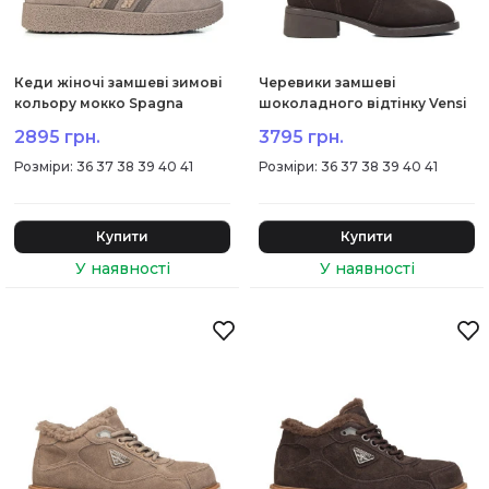
Кеди жіночі замшеві зимові
Черевики замшеві
кольору мокко Spagna
шоколадного відтінку Vensi
2067Ц
2088Ц
2895 грн.
3795 грн.
:
36 37 38 39 40 41
:
36 37 38 39 40 41
Купити
Купити