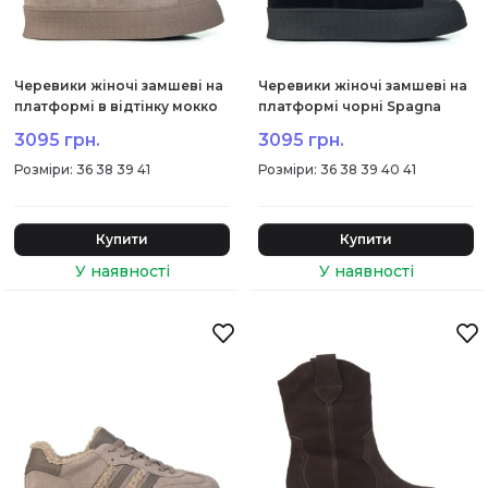
Черевики жіночі замшеві на
Черевики жіночі замшеві на
платформі в відтінку мокко
платформі чорні Spagna
Spagna 2070Ц-1
2070Ц
3095 грн.
3095 грн.
:
36 38 39 41
:
36 38 39 40 41
Купити
Купити