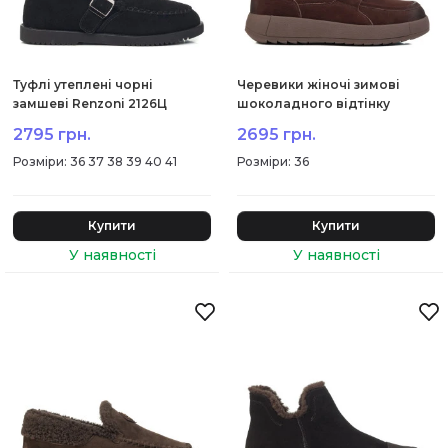
Туфлі утеплені чорні
Черевики жіночі зимові
замшеві Renzoni 2126Ц
шоколадного відтінку
Spagna 2072Ц
2795 грн.
2695 грн.
:
36 37 38 39 40 41
:
36
Купити
Купити