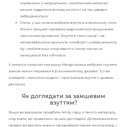
порівнянні з натуральним, синтетичний матеріал
менше піддається впливу вологи і не так швидко
забруднюється.
Стиль: у нас можна вибрати взуття в класичному стилі.
Жіночі замшеві черевики відрізняються вишуканим
лаконічним дизайном. Взуття в стилі cusual – це
неперевершена зручність, комфорт і універсальність.
Ну і любительки спортивного стилю також не
залишаться без обновок.
У каталозі інтернет-магазину Marigo можна вибрати і купити
зимові жіночі черевики в різноманітному дизайні. Тут ви
знайдете і лаконічні моделі, і оригінальне взуття з цікавим
декором.
Як доглядати за замшевим
взуттям?
Якщо ви вирішили придбати теплу пару з такого матеріалу,
слід знати, як правильно за нею доглядати. Дотримання всіх
правил дозволить значно продовжити термін експлуатації, і