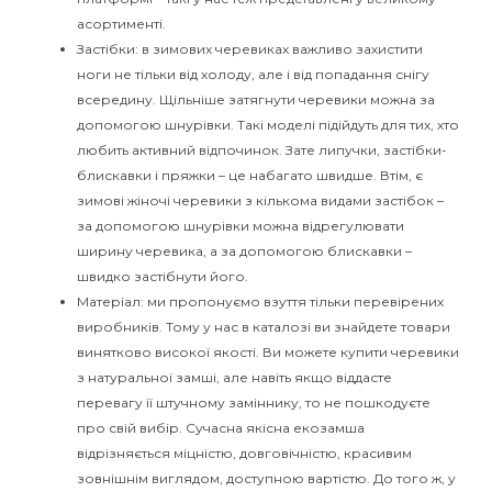
асортименті.
Застібки: в зимових черевиках важливо захистити
ноги не тільки від холоду, але і від попадання снігу
всередину. Щільніше затягнути черевики можна за
допомогою шнурівки. Такі моделі підійдуть для тих, хто
любить активний відпочинок. Зате липучки, застібки-
блискавки і пряжки – це набагато швидше. Втім, є
зимові жіночі черевики з кількома видами застібок –
за допомогою шнурівки можна відрегулювати
ширину черевика, а за допомогою блискавки –
швидко застібнути його.
Матеріал: ми пропонуємо взуття тільки перевірених
виробників. Тому у нас в каталозі ви знайдете товари
винятково високої якості. Ви можете купити черевики
з натуральної замші, але навіть якщо віддасте
перевагу її штучному заміннику, то не пошкодуєте
про свій вибір. Сучасна якісна екозамша
відрізняється міцністю, довговічністю, красивим
зовнішнім виглядом, доступною вартістю. До того ж, у