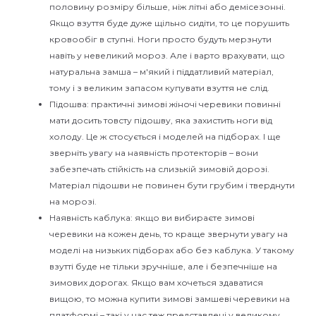
половину розміру більше, ніж літні або демісезонні.
Якщо взуття буде дуже щільно сидіти, то це порушить
кровообіг в ступні. Ноги просто будуть мерзнути
навіть у невеликий мороз. Але і варто врахувати, що
натуральна замша – м'який і піддатливий матеріал,
тому і з великим запасом купувати взуття не слід.
Підошва: практичні зимові жіночі черевики повинні
мати досить товсту підошву, яка захистить ноги від
холоду. Це ж стосується і моделей на підборах. І ще
зверніть увагу на наявність протекторів – вони
забезпечать стійкість на слизькій зимовій дорозі.
Матеріал підошви не повинен бути грубим і тверднути
на морозі.
Наявність каблука: якщо ви вибираєте зимові
черевики на кожен день, то краще звернути увагу на
моделі на низьких підборах або без каблука. У такому
взутті буде не тільки зручніше, але і безпечніше на
зимових дорогах. Якщо вам хочеться здаватися
вищою, то можна купити зимові замшеві черевики на
платформі – такі у нас теж представлені у великому