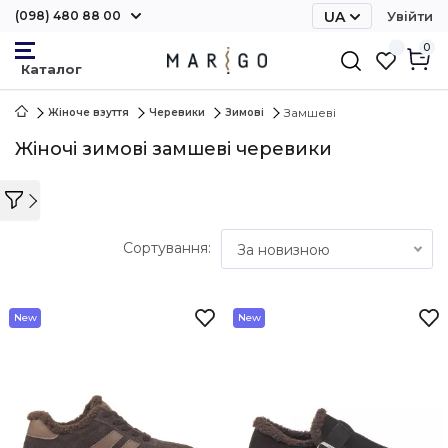
(098) 480 88 00
UA
Увійти
RU
0
Замшеві
Жіноче взуття
Черевики
Зимові
Жіночі зимові замшеві черевики
Сортування:
За новизною