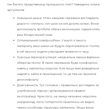
так багато представниць прекрасної статі? Наведемо кілька
аргументів:
Зовнішня краса. М'які замшеві черевики виглядають
дорого і стильно, хоч ціни на них досить низькі. Вони
допоможуть зробити образ жіночнішим, підкреслять
ваш бездоганний смак.
Оптимальний повітрообмін. У взутті з такого
матеріалу ваші ніжки не будуть перегріватися і потіти,
в ній зручно ходити упродовж тривалого часу.
Хороша терморегуляція: натуральна замша відмінно
зберігає тепло. В таких черевиках буде комфортно
навіть у найлютіші морози. Але якщо вам доведеться
надовго зайти в приміщення, то це теж не принесе
дискомфорту.
Довговічність. Тут головне – правильно доглядати за
улюбленою парою і дотримуватися правил
експлуатації. Крім того, на замші незначні недоліки
(наприклад, легкі потертості) практично не видно
через особливу ​​структуру матеріалу. Якщо вони