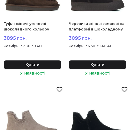
Туфлі жіночі утеплені
Черевики жіночі замшеві на
шоколадного кольору
платформі в шоколадному
AreesMeniw 2064Ц-1
відтінку Spagna 2070Ц-2
3895 грн.
3095 грн.
:
37 38 39 40
:
36 38 39 40 41
Купити
Купити