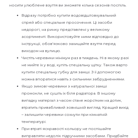
носити улюблене взуття ви зможете кілька сезонів поспіль.
Відразу потрібно купити водовідштовхувальний
спрей або спеціальне просочення. Ці засоби
недорогі, на ринку представлені у великому
асортименті. Використовуйте ними відповідно до
інструкції, обов'язково захищайте взуття перед
виходом на вулицю.
Чистіть черевики мінімум раз в тиждень. Ні в якому разі
не мийте їх у воді, купіть спеціальну щітку. Також варто
купити спеціальну губку для замші. З її допомогою
можна впоратися навіть з сильними забрудненнями.
Якщо зимові черевики з натуральної замші
промокли, не сушіть їх біля радіатора. В іншому
випадку матеріал з часом стане жорстким на дотик,
втратить привабливий зовнішній вигляд. Кращий вихід
– залишити черевики сохнути при кімнатній
температурі.
При втраті яскравості кольору не поспішайте
виправляти недолік підручними засобами. Придбайте