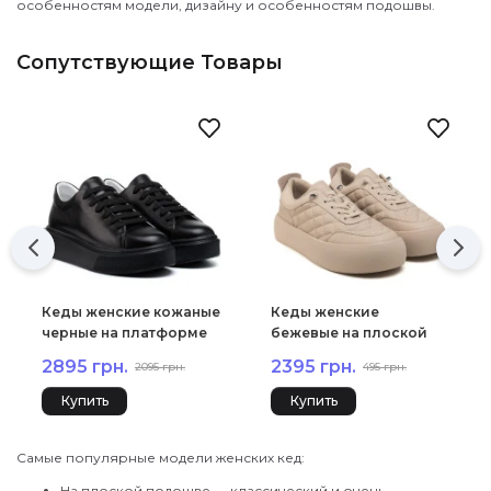
особенностям модели, дизайну и особенностям подошвы.
Сопутствующие Товары
Кеды женские кожаные
Кеды женские
черные на платформе
бежевые на плоской
Kento 879ТZ
подошве Lifexpert
2895 грн.
2395 грн.
2095 грн.
495 грн.
1974Т-А
Купить
Купить
Самые популярные модели женских кед:
На плоской подошве — классический и очень