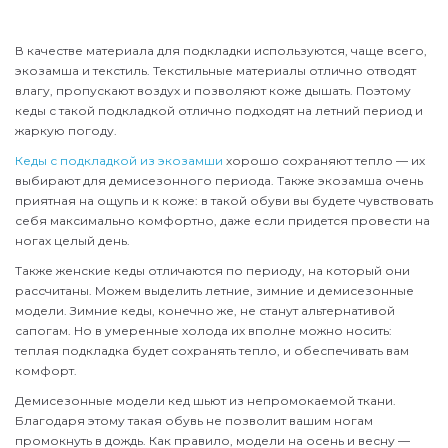
В качестве материала для подкладки используются, чаще всего,
экозамша и текстиль. Текстильные материалы отлично отводят
влагу, пропускают воздух и позволяют коже дышать. Поэтому
кеды с такой подкладкой отлично подходят на летний период и
жаркую погоду.
Кеды с подкладкой из экозамши
хорошо сохраняют тепло — их
выбирают для демисезонного периода. Также экозамша очень
приятная на ощупь и к коже: в такой обуви вы будете чувствовать
себя максимально комфортно, даже если придется провести на
ногах целый день.
Также женские кеды отличаются по периоду, на который они
рассчитаны. Можем выделить летние, зимние и демисезонные
модели. Зимние кеды, конечно же, не станут альтернативой
сапогам. Но в умеренные холода их вполне можно носить:
теплая подкладка будет сохранять тепло, и обеспечивать вам
комфорт.
Демисезонные модели кед шьют из непромокаемой ткани.
Благодаря этому такая обувь не позволит вашим ногам
промокнуть в дождь. Как правило, модели на осень и весну —