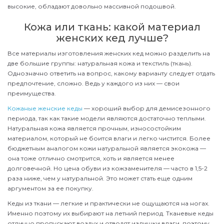
высокие, обладают довольно массивной подошвой.
Кожа или ткань: какой материал
женских кед лучше?
Все материалы изготовления женских кед можно разделить на
две большие группы: натуральная кожа и текстиль (ткань).
Однозначно ответить на вопрос, какому варианту следует отдать
предпочтение, сложно. Ведь у каждого из них — свои
преимущества.
Кожаные женские кеды
— хороший выбор для демисезонного
периода, так как такие модели являются достаточно теплыми.
Натуральная кожа является прочным, износостойким
материалом, который не боится влаги и легко чистится. Более
бюджетным аналогом кожи натуральной является экокожа —
она тоже отлично смотрится, хоть и является менее
долговечной. Но цена обуви из кожзаменителя — часто в 1,5-2
раза ниже, чем у натуральной. Это может стать еще одним
аргументом за ее покупку.
Кеды из ткани — легкие и практически не ощущаются на ногах.
Именно поэтому их выбирают на летний период. Тканевые кеды
отлично пропускают воздух и отводят излишки влаги, поэтому