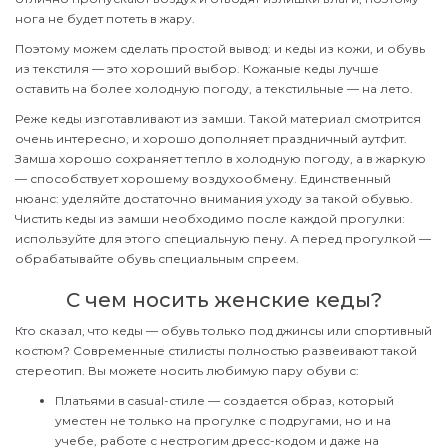
нога не будет потеть в жару.
Поэтому можем сделать простой вывод: и кеды из кожи, и обувь
из текстиля — это хороший выбор. Кожаные кеды лучше
оставить на более холодную погоду, а текстильные — на лето.
Реже кеды изготавливают из замши. Такой материал смотрится
очень интересно, и хорошо дополняет праздничный аутфит.
Замша хорошо сохраняет тепло в холодную погоду, а в жаркую
— способствует хорошему воздухообмену. Единственный
нюанс: уделяйте достаточно внимания уходу за такой обувью.
Чистить кеды из замши необходимо после каждой прогулки:
используйте для этого специальную пену. А перед прогулкой —
обрабатывайте обувь специальным спреем.
С чем носить женские кеды?
Кто сказал, что кеды — обувь только под джинсы или спортивный
костюм? Современные стилисты полностью развеивают такой
стереотип. Вы можете носить любимую пару обуви с:
Платьями в casual-стиле — создается образ, который
уместен не только на прогулке с подругами, но и на
учебе, работе с нестрогим дресс-кодом и даже на