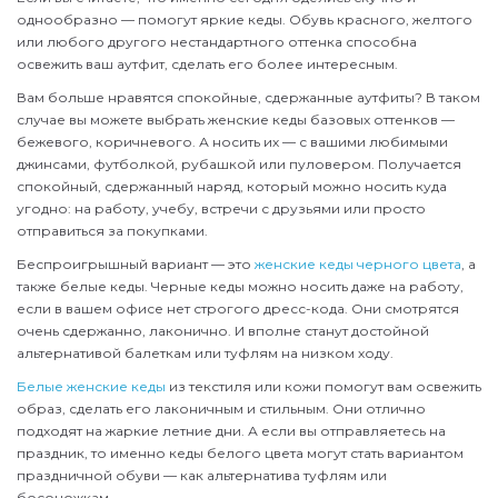
однообразно — помогут яркие кеды. Обувь красного, желтого
или любого другого нестандартного оттенка способна
освежить ваш аутфит, сделать его более интересным.
Вам больше нравятся спокойные, сдержанные аутфиты? В таком
случае вы можете выбрать женские кеды базовых оттенков —
бежевого, коричневого. А носить их — с вашими любимыми
джинсами, футболкой, рубашкой или пуловером. Получается
спокойный, сдержанный наряд, который можно носить куда
угодно: на работу, учебу, встречи с друзьями или просто
отправиться за покупками.
Беспроигрышный вариант — это
женские кеды черного цвета
, а
также белые кеды. Черные кеды можно носить даже на работу,
если в вашем офисе нет строгого дресс-кода. Они смотрятся
очень сдержанно, лаконично. И вполне станут достойной
альтернативой балеткам или туфлям на низком ходу.
Белые женские кеды
из текстиля или кожи помогут вам освежить
образ, сделать его лаконичным и стильным. Они отлично
подходят на жаркие летние дни. А если вы отправляетесь на
праздник, то именно кеды белого цвета могут стать вариантом
праздничной обуви — как альтернатива туфлям или
босоножкам.