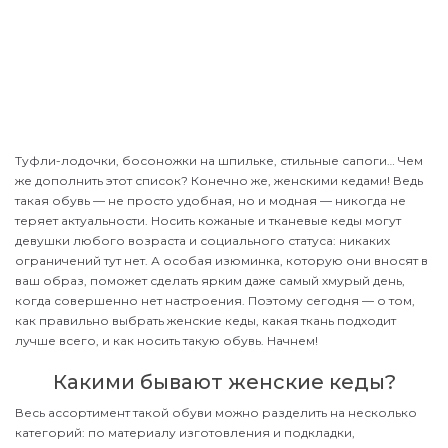
Туфли-лодочки, босоножки на шпильке, стильные сапоги… Чем
же дополнить этот список? Конечно же, женскими кедами! Ведь
такая обувь — не просто удобная, но и модная — никогда не
теряет актуальности. Носить кожаные и тканевые кеды могут
девушки любого возраста и социального статуса: никаких
ограничений тут нет. А особая изюминка, которую они вносят в
ваш образ, поможет сделать ярким даже самый хмурый день,
когда совершенно нет настроения. Поэтому сегодня — о том,
как правильно выбрать женские кеды, какая ткань подходит
лучше всего, и как носить такую обувь. Начнем!
Какими бывают женские кеды?
Весь ассортимент такой обуви можно разделить на несколько
категорий: по материалу изготовления и подкладки,