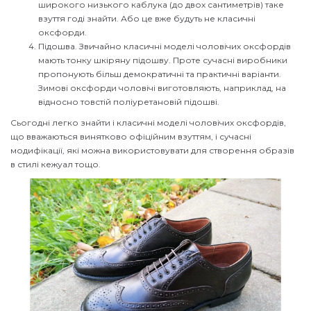
широкого низького каблука (до двох сантиметрів) таке
взуття годі знайти. Або це вже будуть не класичні
оксфорди.
Підошва. Звичайно класичні моделі чоловічих оксфордів
мають тонку шкіряну підошву. Проте сучасні виробники
пропонують більш демократичні та практичні варіанти.
Зимові оксфорди чоловічі виготовляють, наприклад, на
відносно товстій поліуретановій підошві.
Сьогодні легко знайти і класичні моделі чоловічих оксфордів,
що вважаються винятково офіційним взуттям, і сучасні
модифікації, які можна використовувати для створення образів
в стилі кежуал тощо.