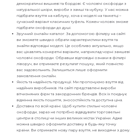
демократичні вишневі та бордові. Є чоловічі оксфорди з
натуральної шкіри, вироби з замші та нубуку. У нас можна
підібрати взуття на каблуку, хоча є моделі на танкетці –
сучасний варіант класичних туфель. Кожен чоловік зможе
підібрати оксфорди до душі.
Зручний онлайн-каталог. За допомогою фільтру на сайті
ви зможете швидко обрати характеристики взуття та
знайти відповідні моделі. Це особливо актуально, якщо
вас цікавлять конкретні варіанти, наприклад чорні замшеві
чоловічі оксфорди. Обравши відповідні ознаки в фільтрі
ліворуч, ви отримаєте результат пошуку, який повністю
вас задовольнить. Залишиться лише оформити
замовлення онлайн.
Якість та надійність продукції. Ми пропонуємо взуття від
надійних виробників. На сайті представлені вироби
вітчизняних фірм та закордонних брендів. Всіх їх поєднує
відмінна якість пошиття, зносостійкість та доступна ціна.
Доставка по всій країні. Щоб купити стильні чоловічі
оксфорди, зараз не потрібно відвідувати торговельні
центри в столиці чи інших великих містах України. Адже
можна швидко оформити доставку в будь-яку точку
країни. Ви отримаєте нову пару взуття, не виходячи з дому.