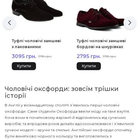
Туфлі чоловічі замшеві
Туфлі чоловічі замшеві
з лакованими
бордові на шнурівках
вставками Tapi 2319
2448
3095 грн.
2795 грн.
1795 грн.
1795 грн.
Купити
Купити
Чоловічі оксфорди: зовсім трішки
історії
В Англії у вісімнадцятому столітті з’явились перші чоловічі
оксфорди. Саме студенти Оксфорда ввели моду на таке взуття.
Хоча вони в початковому варіанті й відрізнялись від сучасних
виробів, та впродовж років дизайн вдосконалювався і з’явилися
сучасні моделі – зручні та стильні. Англійські оксфорди спочатку
були винятково чорного кольору та виготовлялись з