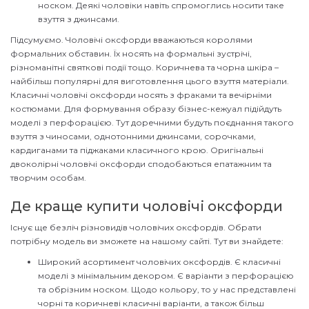
носком. Деякі чоловіки навіть спромоглись носити таке
взуття з джинсами.
Підсумуємо. Чоловічі оксфорди вважаються королями
формальних обставин. Їх носять на формальні зустрічі,
різноманітні святкові події тощо. Коричнева та чорна шкіра –
найбільш популярні для виготовлення цього взуття матеріали.
Класичні чоловічі оксфорди носять з фраками та вечірніми
костюмами. Для формування образу бізнес-кежуал підійдуть
моделі з перфорацією. Тут доречними будуть поєднання такого
взуття з чиносами, однотонними джинсами, сорочками,
кардиганами та піджаками класичного крою. Оригінальні
двоколірні чоловічі оксфорди сподобаються епатажним та
творчим особам.
Де краще купити чоловічі оксфорди
Існує ще безліч різновидів чоловічих оксфордів. Обрати
потрібну модель ви зможете на нашому сайті. Тут ви знайдете:
Широкий асортимент чоловічих оксфордів. Є класичні
моделі з мінімальним декором. Є варіанти з перфорацією
та обрізним носком. Щодо кольору, то у нас представлені
чорні та коричневі класичні варіанти, а також більш