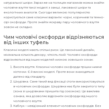
натуральної шкіри. Зараз же на полицях магазинів можна знайти
чоловіче взуття такої моделі з замші, лакованої шкіри та
екологічних аналогів. Сьогодні великою популярністю
користуються саме класичні варіанти: чорні, коричневі та темно-
сірі оксфорди. Проте знайти яскраву пару чоловічого взуття
зовсім не складно.
Чим чоловічі оксфорди відрізняються
від інших туфель
Класичні моделі мають спільні риси. Це лаконічний дизайн,
мінімальна кількість декору, чіткість ліній. Чоловічі оксфорди
відрізняються від інших моделей низкою зовнішніх ознак:
Висота взуття. Класичні чоловічі оксфорди трішки нижче
кісточки. Є й високі моделі. Проте вони знаходяться
далеко від стандарту.
Шнурівка. Саме такий вид фіксації стопи використовується
в чоловічих оксфордах. Шнурівка має бути закритого типу
(зона зі шнурівками пришита під союзкою). Це важлива
ознака, яка дозволяє відрізнити оксфорди від іншого
чоловічого взуття.
Каблук – невід’ємний елемент чоловічих оксфордів. Без