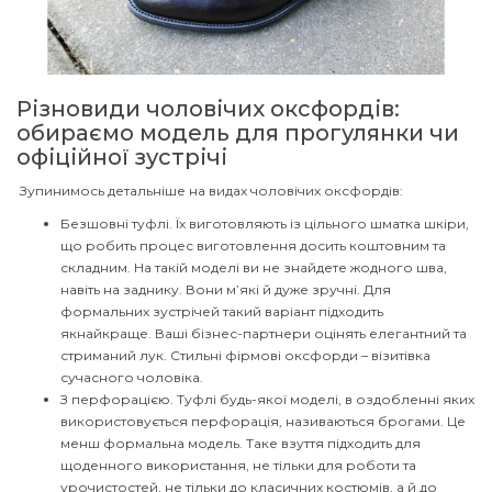
Різновиди чоловічих оксфордів:
обираємо модель для прогулянки чи
офіційної зустрічі
Зупинимось детальніше на видах чоловічих оксфордів:
Безшовні туфлі. Їх виготовляють із цільного шматка шкіри,
що робить процес виготовлення досить коштовним та
складним. На такій моделі ви не знайдете жодного шва,
навіть на заднику. Вони м’які й дуже зручні. Для
формальних зустрічей такий варіант підходить
якнайкраще. Ваші бізнес-партнери оцінять елегантний та
стриманий лук. Стильні фірмові оксфорди – візитівка
сучасного чоловіка.
З перфорацією. Туфлі будь-якої моделі, в оздобленні яких
використовується перфорація, називаються брогами. Це
менш формальна модель. Таке взуття підходить для
щоденного використання, не тільки для роботи та
урочистостей, не тільки до класичних костюмів, а й до