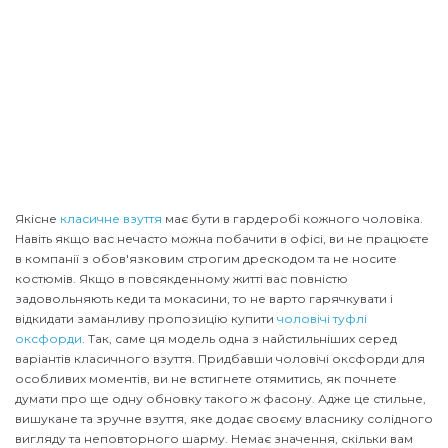
Якісне
класичне взуття
має бути в гардеробі кожного чоловіка.
Навіть якщо вас нечасто можна побачити в офісі, ви не працюєте
в компанії з обов'язковим строгим дрескодом та не носите
костюмів. Якщо в повсякденному житті вас повністю
задовольняють кеди та мокасини, то не варто гарячкувати і
відкидати заманливу пропозицію купити
чоловічі туфлі
оксфорди
. Так, саме ця модель одна з найстильніших серед
варіантів класичного взуття. Придбавши чоловічі оксфорди для
особливих моментів, ви не встигнете отямитись, як почнете
думати про ще одну обновку такого ж фасону. Адже це стильне,
вишукане та зручне взуття, яке додає своєму власнику солідного
вигляду та неповторного шарму. Немає значення, скільки вам