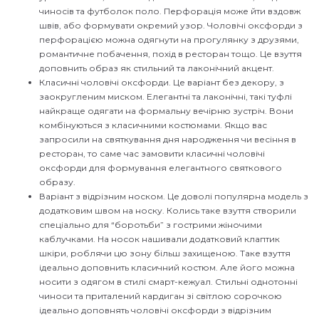
чиносів та футболок поло. Перфорація може йти вздовж
швів, або формувати окремий узор. Чоловічі оксфорди з
перфорацією можна одягнути на прогулянку з друзями,
романтичне побачення, похід в ресторан тощо. Це взуття
доповнить образ як стильний та лаконічний акцент.
Класичні чоловічі оксфорди. Це варіант без декору, з
заокругленим миском. Елегантні та лаконічні, такі туфлі
найкраще одягати на формальну вечірню зустріч. Вони
комбінуються з класичними костюмами. Якщо вас
запросили на святкування дня народження чи весіння в
ресторан, то саме час замовити класичні чоловічі
оксфорди для формування елегантного святкового
образу.
Варіант з відрізним носком. Це доволі популярна модель з
додатковим швом на носку. Колись таке взуття створили
спеціально для “боротьби” з гострими жіночими
каблучками. На носок нашивали додатковий клаптик
шкіри, роблячи цю зону більш захищеною. Таке взуття
ідеально доповнить класичний костюм. Але його можна
носити з одягом в стилі смарт-кежуал. Стильні однотонні
чиноси та приталений кардиган зі світлою сорочкою
ідеально доповнять чоловічі оксфорди з відрізним