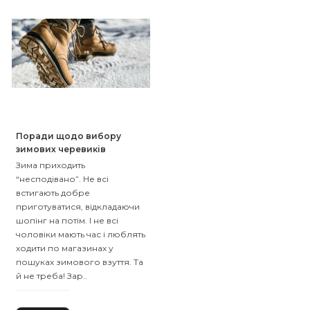
Поради щодо вибору
зимових черевиків
чоловічих
Зима приходить
“несподівано”. Не всі
встигають добре
приготуватися, відкладаючи
шопінг на потім. І не всі
чоловіки мають час і люблять
ходити по магазинах у
пошуках зимового взуття. Та
й не треба! Зар..