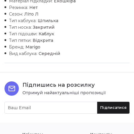
Матеріал підкладки:
Екошкiра
Резинка:
Нет
Сезон:
Літо Л
Тип каблука:
Шпилька
Тип носка:
Закритий
Тип підошви:
Каблук
Тип пятки:
Відкрита
Бренд:
Marigo
Вид каблука:
Середній
Підпишись на розсилку
Отримуй найактуальніші пропозиції
Підписатися