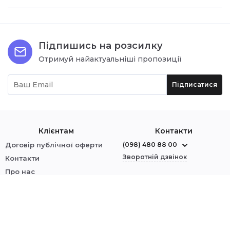
Підпишись на розсилку
Отримуй найактуальніші пропозиції
Підписатися
Клієнтам
Контакти
Договір публічної оферти
(098) 480 88 00
Зворотній дзвінок
Контакти
Про нас
м. Червоноград
Оплата і доставка
вул. Шептицького, 1
Обмін і повернення
Політика безпеки
Ми у соцмережах:
Увійти