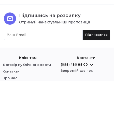
Підпишись на розсилку
Отримуй найактуальніші пропозиції
Підписатися
Клієнтам
Контакти
Договір публічної оферти
(098) 480 88 00
Зворотній дзвінок
Контакти
Про нас
м. Червоноград
Оплата і доставка
вул. Шептицького, 1
Обмін і повернення
Політика безпеки
Ми у соцмережах:
Увійти