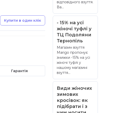
відповідного взуття.
Ва...
Купити в один клік
- 15% на усі
жіночі туфлі у
ТЦ Подоляни
Тернопіль
Магазин взуття
Marigo пропонує
знижки -15% на усі
жіночі туфлі у
нашому магазині
Гарантія
взуття...
Види жіночих
зимових
кросівок: як
підібрати і з
чим носити