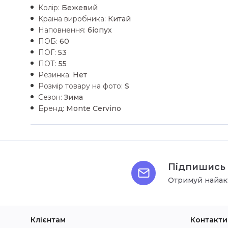
Колір:
Бежевий
Країна виробника:
Китай
Наповнення:
біопух
ПОБ:
60
ПОГ:
53
ПОТ:
55
Резинка:
Нет
Розмір товару на фото:
S
Сезон:
Зима
Бренд:
Monte Cervino
Підпишись 
Отримуй найак
Клієнтам
Контакти