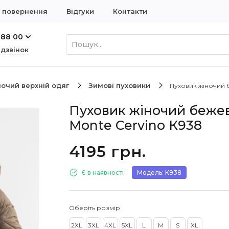
і повернення
Відгуки
Контакти
 88 00
 дзвінок
очий верхній одяг
Зимові пуховики
Пуховик жіночий 
Пуховик жіночий беже
Monte Cervino К938
4195 грн.
Є в наявності
Модель: К938
Оберіть розмір
2XL
3XL
4XL
5XL
L
M
S
XL