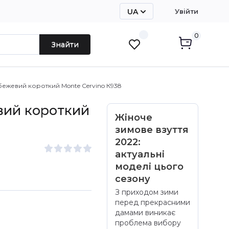
UA
Увійти
RU
0
Знайти
бежевий короткий Monte Cervino К938
вий короткий
Жіноче
зимове взуття
2022:
актуальні
моделі цього
сезону
З приходом зими
перед прекрасними
дамами виникає
проблема вибору