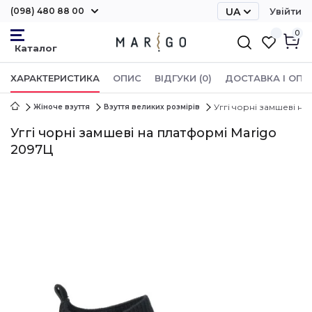
(098) 480 88 00
UA
Увійти
RU
0
ХАРАКТЕРИСТИКА
ОПИС
ВІДГУКИ (0)
ДОСТАВКА І ОПЛ
Уггі чорні замшеві на
Жіноче взуття
Взуття великих розмірів
Уггі чорні замшеві на платформі Marigo
2097Ц