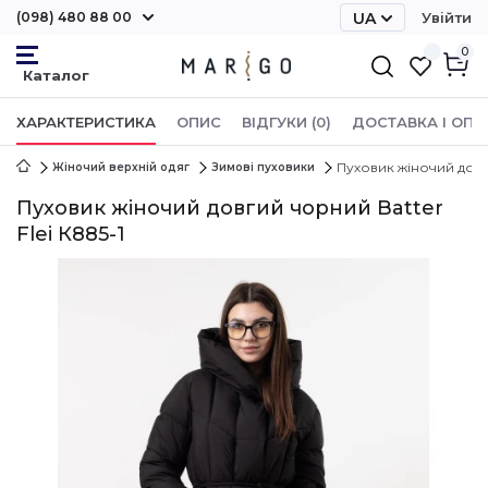
(098) 480 88 00
UA
Увійти
RU
0
ХАРАКТЕРИСТИКА
ОПИС
ВІДГУКИ (0)
ДОСТАВКА І ОПЛ
Пуховик жіночий довги
Жіночий верхній одяг
Зимові пуховики
Пуховик жіночий довгий чорний Batter
Flei К885-1