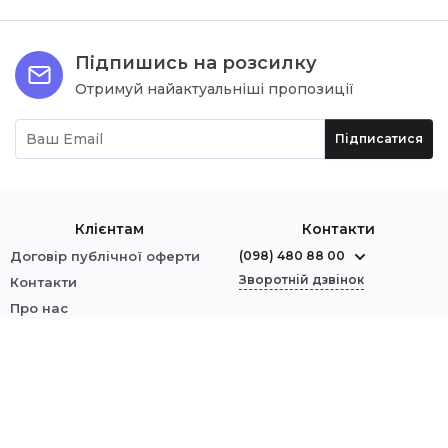
Підпишись на розсилку
Отримуй найактуальніші пропозиції
Підписатися
Клієнтам
Контакти
Договір публічної оферти
(098) 480 88 00
Зворотній дзвінок
Контакти
Про нас
м. Червоноград
Оплата і доставка
вул. Шептицького, 1
Обмін і повернення
Політика безпеки
Ми у соцмережах:
Увійти