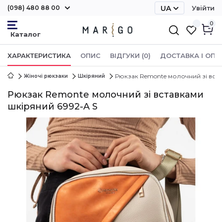
(098) 480 88 00
UA
Увійти
RU
0
ХАРАКТЕРИСТИКА
ОПИС
ВІДГУКИ (0)
ДОСТАВКА І ОПЛ
Рюкзак Remonte молочний зі вста
Жіночі рюкзаки
Шкіряний
Рюкзак Remonte молочний зі вставками
шкіряний 6992-A S