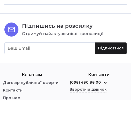
Підпишись на розсилку
Отримуй найактуальніші пропозиції
Підписатися
Клієнтам
Контакти
Договір публічної оферти
(098) 480 88 00
Зворотній дзвінок
Контакти
Про нас
м. Червоноград
Оплата і доставка
вул. Шептицького, 1
Обмін і повернення
Політика безпеки
Ми у соцмережах:
Увійти