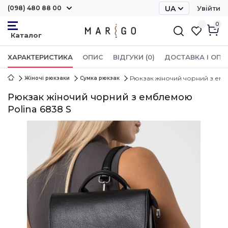
(098) 480 88 00
UA
Увійти
RU
0
ХАРАКТЕРИСТИКА
ОПИС
ВІДГУКИ (0)
ДОСТАВКА І ОПЛ
Рюкзак жіночий чорний з емб
Жіночі рюкзаки
Сумка рюкзак
Рюкзак жіночий чорний з емблемою
Polina 6838 S