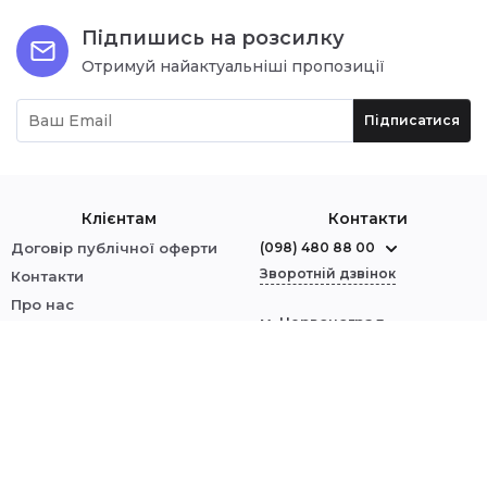
Підпишись на розсилку
Отримуй найактуальніші пропозиції
Підписатися
Клієнтам
Контакти
Договір публічної оферти
(098) 480 88 00
Зворотній дзвінок
Контакти
Про нас
м. Червоноград
Оплата і доставка
вул. Шептицького, 1
Обмін і повернення
Політика безпеки
Ми у соцмережах:
Увійти