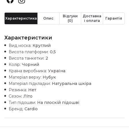
Відгуки
Доставка
Характеристика
Опис
Гарантія
(0)
і оплата
Характеристики
Вид носка:
Круглий
Висота платформи:
0,5
Висота танкетки:
2
Колір:
Чорний
Країна виробника:
Україна
Матеріал верху:
Нубук
Матеріал підкладки:
Натуральна шкiра
Резинка:
Нет
Сезон:
Літо
Тип підошви:
На плоскій підошві
Бренд:
Cardio