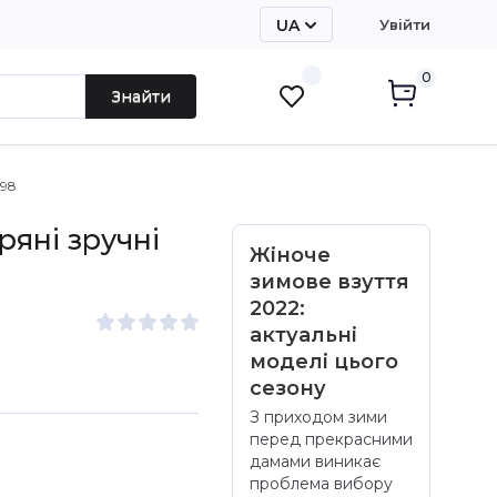
UA
Увійти
RU
0
Знайти
098
ряні зручні
Жіноче
зимове взуття
2022:
актуальні
моделі цього
сезону
З приходом зими
перед прекрасними
дамами виникає
проблема вибору