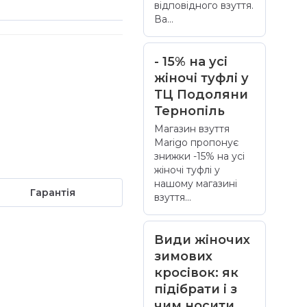
відповідного взуття.
Ва...
- 15% на усі
жіночі туфлі у
ТЦ Подоляни
Тернопіль
Магазин взуття
Marigo пропонує
знижки -15% на усі
жіночі туфлі у
нашому магазині
Гарантія
взуття...
Види жіночих
зимових
кросівок: як
підібрати і з
чим носити