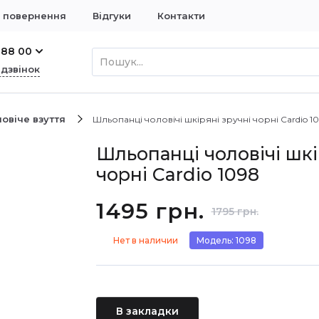
і повернення
Відгуки
Контакти
 88 00
 дзвінок
овіче взуття
Шльопанці чоловічі шкіряні зручні чорні Cardio 1
Шльопанці чоловічі шкі
чорні Cardio 1098
1495 грн.
1795 грн.
Нет в наличии
Модель: 1098
В закладки