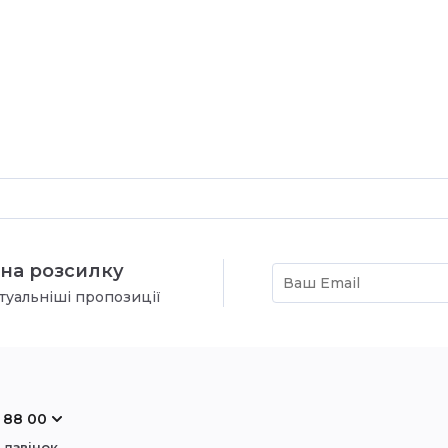
на розсилку
туальніші пропозиції
 88 00
 дзвінок