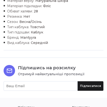
Матеріал верху:
Натуральна шкiра
Матеріал підкладки:
Флiс
Обхват халяви:
28
Резинка:
Нет
Сезон:
Весна/Осінь
Тип каблука:
Товстий
Тип підошви:
Каблук
Бренд:
Mantyyra
Вид каблука:
Середній
Підпишись на розсилку
Отримуй найактуальніші пропозиції
Підписатися