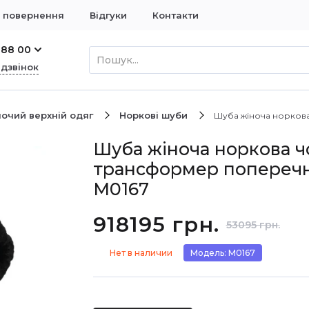
і повернення
Відгуки
Контакти
 88 00
 дзвінок
очий верхній одяг
Норкові шуби
Шуба жіноча норков
Шуба жіноча норкова ч
трансформер попереч
М0167
918195 грн.
53095 грн.
Нет в наличии
Модель: М0167