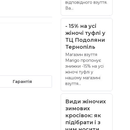
відповідного взуття.
Ва...
- 15% на усі
жіночі туфлі у
ТЦ Подоляни
Тернопіль
Магазин взуття
Marigo пропонує
знижки -15% на усі
жіночі туфлі у
нашому магазині
Гарантія
взуття...
Види жіночих
зимових
кросівок: як
підібрати і з
чим носити