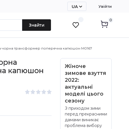
UA
Увійти
RU
0
Знайти
а чорна трансформер поперечна капюшон М0167
орна
Жіноче
на капюшон
зимове взуття
2022:
актуальні
моделі цього
сезону
З приходом зими
перед прекрасними
дамами виникає
проблема вибору