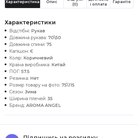
Характеристика
Опис
Гарантія
(0)
і оплата
Характеристики
Відстібні:
Рукав
Довжина рукава:
70\50
Довжина спини:
75
Капішон:
Є
Колір:
Коричневий
Країна виробника:
Китай
ПОГ:
57.5
Резинка:
Нет
Розмір товару на фото:
75\115
Сезон:
Зима
Ширина плечей:
35
Бренд:
AROMA ANGEL
Підпишись на розсилку