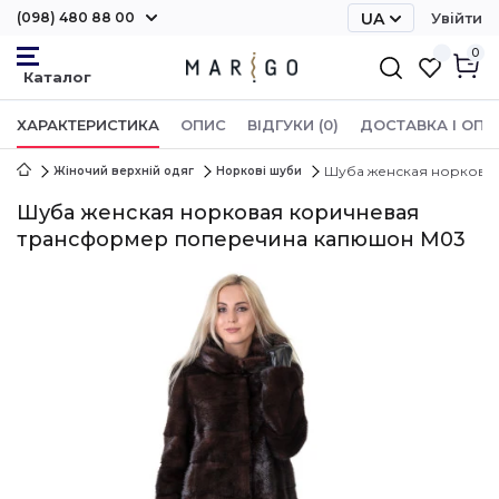
(098) 480 88 00
UA
Увійти
RU
0
ХАРАКТЕРИСТИКА
ОПИС
ВІДГУКИ (0)
ДОСТАВКА І ОПЛ
Шуба женская норкова
Жіночий верхній одяг
Норкові шуби
Шуба женская норковая коричневая
трансформер поперечина капюшон М03