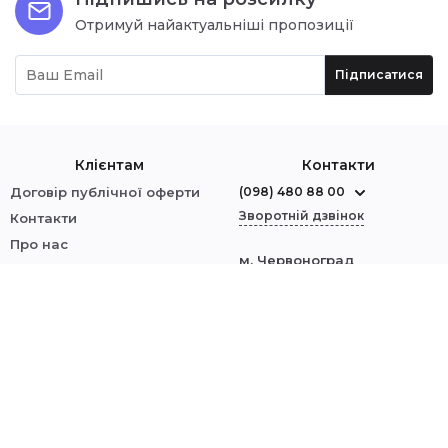
Отримуй найактуальніші пропозиції
Підписатися
Клієнтам
Контакти
Договір публічної оферти
(098) 480 88 00
Зворотній дзвінок
Контакти
Про нас
м. Червоноград
Оплата і доставка
вул. Шептицького, 1
Обмін і повернення
Політика безпеки
Ми у соцмережах:
Увійти
© 2014–2023 MARIGO — інтернет-магазин
жіночого та чоловічого взуття