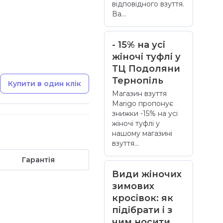
відповідного взуття.
Ва...
- 15% на усі
жіночі туфлі у
ТЦ Подоляни
Тернопіль
Купити в один клік
Магазин взуття
Marigo пропонує
знижки -15% на усі
жіночі туфлі у
нашому магазині
взуття...
Гарантія
Види жіночих
зимових
кросівок: як
підібрати і з
чим носити