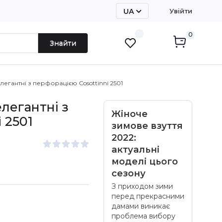
UA
Увійти
RU
0
Знайти
елегантні з перфорацією Cosottinni 2501
елегантні з
Жіноче
 2501
зимове взуття
2022:
актуальні
моделі цього
сезону
З приходом зими
перед прекрасними
дамами виникає
проблема вибору