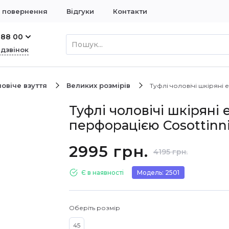
і повернення
Відгуки
Контакти
 88 00
 дзвінок
овіче взуття
Великих розмірів
Туфлі чоловічі шкіряні 
Туфлі чоловічі шкіряні 
перфорацією Cosottinni
2995 грн.
4195 грн.
Є в наявності
Модель: 2501
Оберіть розмір
45