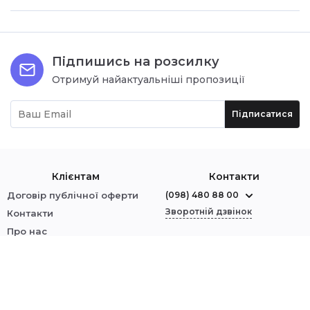
Підпишись на розсилку
Отримуй найактуальніші пропозиції
Підписатися
Клієнтам
Контакти
Договір публічної оферти
(098) 480 88 00
Зворотній дзвінок
Контакти
Про нас
м. Червоноград
Оплата і доставка
вул. Шептицького, 1
Обмін і повернення
Політика безпеки
Ми у соцмережах:
Увійти