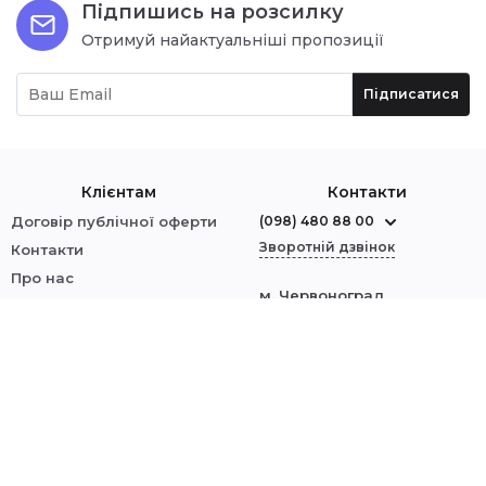
Підпишись на розсилку
Отримуй найактуальніші пропозиції
Підписатися
Клієнтам
Контакти
Договір публічної оферти
(098) 480 88 00
Зворотній дзвінок
Контакти
Про нас
м. Червоноград
Оплата і доставка
вул. Шептицького, 1
Обмін і повернення
Політика безпеки
Ми у соцмережах:
Увійти
© 2014–2023 MARIGO — інтернет-магазин